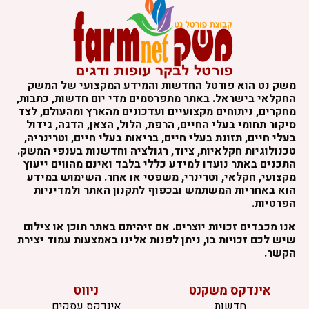
שק נט הוא פורטל החדשות והמידע המקצועי של המשק
חקלאי בישראל. באתר מתפרסמים מדי יום חדשות, כתבות,
חקרים, ניתוחים מקצועיים ועדכונים מהארץ ומהעולם, לצד
יקור תחומי בעלי החיים, הרפת, הלול, הצאן, הדגה, גידול
עלי חיים, תזונת בעלי חיים, בריאות בעלי חיים, וטרינריה,
כנולוגיות חקלאיות, ציוד, רגולציה וחדשנות בענפי המשק.
תכנים באתר נועדו למידע כללי בלבד ואינם מהווים ייעוץ
קצועי, חקלאי, וטרינרי, משפטי או אחר. השימוש במידע
וא באחריות המשתמש ובכפוף לתקנון האתר ולמדיניות
פרטיות.
נו מכבדים זכויות יוצרים. אם זיהיתם באתר תוכן או צילום
יש לכם זכויות בו, ניתן לפנות אלינו באמצעות עמוד יצירת
קשר.
אינדקס משקנט
ניווט
חדשות
אינדקס עסקים