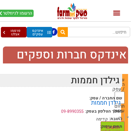
הרשמו לניוזלטר
אינדקס
פרסמו
עסקים
אצלנו
ינדקס חברות וספקים
גילדן חממות
שם
החברה
/ עסק
שם החברה / עסק:
גילדן חממות
תחום
עיסוק
מספר הטלפון בעסק:
09-8990355
— Choose One —
כתובת:
קדימה
תחום עיסוק: