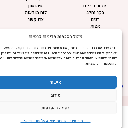
עופות וביצים
שימושון
בקר וחלב
לוח מודעות
דגים
צרו קשר
אצות
בריאות מהחי
ניהול הסכמות מדיניות פרטיות
מידע
כדי לספק את החוויה הטובה ביותר, אנו משתמשים בטכנולוגיות כמו קובצי Cookie
תקנון
לאחסון וגישה למידע מהמכשיר. הסכמה לשימוש זה מאפשרת לנו לעבד נתונים כגון
הרשמה לניוזלטר
דפוסי גלישה או מזהים ייחודיים באתר. אי־הסכמה או ביטול הסכמה עלולים לפגוע בחלק
מהתכונות והפונקציות.
פרסמו אצלנו
הצהרת נגישות
הצהרת פרטיות
אישור
סירוב
©כל הזכויות שמורות למשק נט (נוסד בשנת 2011)
דיביין אתרים
צפייה בהעדפות
הצהרת פרטיות ומדיניות שמירה על נתונים אישיים