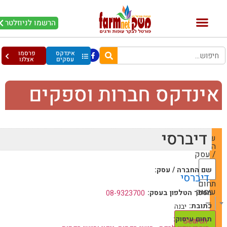
הרשמו לניוזלטר
אינדקס
פרסמו
עסקים
אצלנו
ינדקס חברות וספקים
דיברסי
שם
החברה
/ עסק
שם החברה / עסק:
דיברסי
תחום
עיסוק
מספר הטלפון בעסק:
08-9323700
— Choose One —
כתובת:
יבנה
תחום עיסוק: