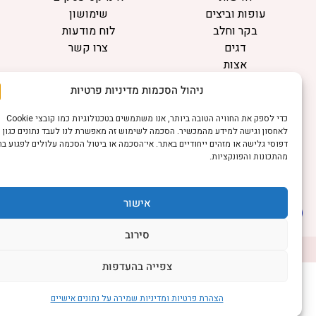
עופות וביצים
שימושון
בקר וחלב
לוח מודעות
דגים
צרו קשר
אצות
בריאות מהחי
ניהול הסכמות מדיניות פרטיות
מידע
כדי לספק את החוויה הטובה ביותר, אנו משתמשים בטכנולוגיות כמו קובצי Cookie
תקנון
לאחסון וגישה למידע מהמכשיר. הסכמה לשימוש זה מאפשרת לנו לעבד נתונים כגון
הרשמה לניוזלטר
דפוסי גלישה או מזהים ייחודיים באתר. אי־הסכמה או ביטול הסכמה עלולים לפגוע בחלק
מהתכונות והפונקציות.
פרסמו אצלנו
הצהרת נגישות
הצהרת פרטיות
אישור
סירוב
©כל הזכויות שמורות למשק נט (נוסד בשנת 2011)
דיביין אתרים
צפייה בהעדפות
הצהרת פרטיות ומדיניות שמירה על נתונים אישיים