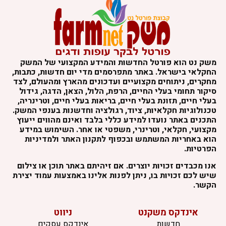
שק נט הוא פורטל החדשות והמידע המקצועי של המשק
חקלאי בישראל. באתר מתפרסמים מדי יום חדשות, כתבות,
חקרים, ניתוחים מקצועיים ועדכונים מהארץ ומהעולם, לצד
יקור תחומי בעלי החיים, הרפת, הלול, הצאן, הדגה, גידול
עלי חיים, תזונת בעלי חיים, בריאות בעלי חיים, וטרינריה,
כנולוגיות חקלאיות, ציוד, רגולציה וחדשנות בענפי המשק.
תכנים באתר נועדו למידע כללי בלבד ואינם מהווים ייעוץ
קצועי, חקלאי, וטרינרי, משפטי או אחר. השימוש במידע
וא באחריות המשתמש ובכפוף לתקנון האתר ולמדיניות
פרטיות.
נו מכבדים זכויות יוצרים. אם זיהיתם באתר תוכן או צילום
יש לכם זכויות בו, ניתן לפנות אלינו באמצעות עמוד יצירת
קשר.
אינדקס משקנט
ניווט
חדשות
אינדקס עסקים