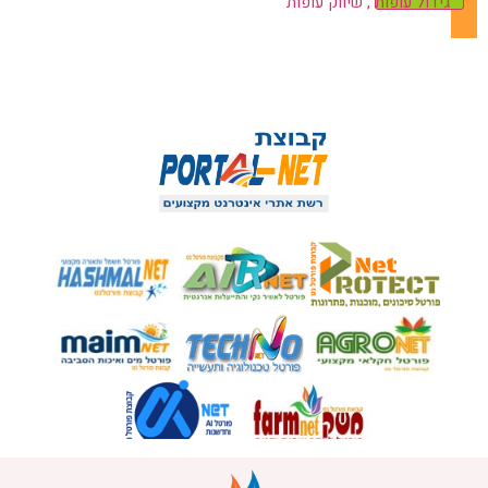
גידול עופות , שיווק עופות