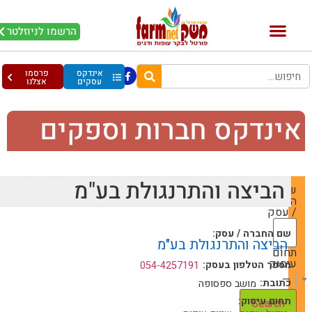
הרשמו לניוזלטר
אינדקס
פרסמו
עסקים
אצלנו
ינדקס חברות וספקים
הביצה והתרנגולת בע"מ
שם
החברה
/ עסק
שם החברה / עסק:
הביצה והתרנגולת בע"מ
תחום
עיסוק
מספר הטלפון בעסק:
054-4257191
— Choose One —
כתובת:
מושב ספסופה
תחום עיסוק: