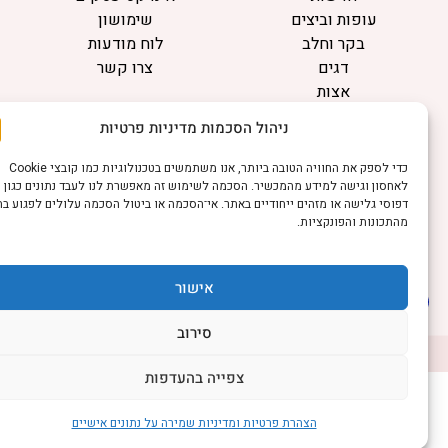
עופות וביצים
שימושון
בקר וחלב
לוח מודעות
דגים
צרו קשר
אצות
בריאות מהחי
ניהול הסכמות מדיניות פרטיות
מידע
כדי לספק את החוויה הטובה ביותר, אנו משתמשים בטכנולוגיות כמו קובצי Cookie
תקנון
לאחסון וגישה למידע מהמכשיר. הסכמה לשימוש זה מאפשרת לנו לעבד נתונים כגון
הרשמה לניוזלטר
דפוסי גלישה או מזהים ייחודיים באתר. אי־הסכמה או ביטול הסכמה עלולים לפגוע בחלק
מהתכונות והפונקציות.
פרסמו אצלנו
הצהרת נגישות
הצהרת פרטיות
אישור
סירוב
©כל הזכויות שמורות למשק נט (נוסד בשנת 2011)
דיביין אתרים
צפייה בהעדפות
הצהרת פרטיות ומדיניות שמירה על נתונים אישיים