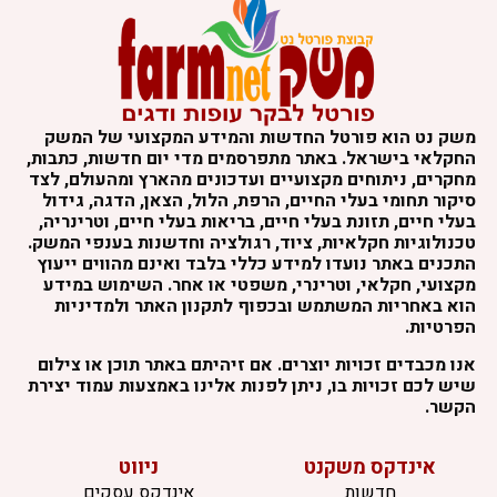
שק נט הוא פורטל החדשות והמידע המקצועי של המשק
חקלאי בישראל. באתר מתפרסמים מדי יום חדשות, כתבות,
חקרים, ניתוחים מקצועיים ועדכונים מהארץ ומהעולם, לצד
יקור תחומי בעלי החיים, הרפת, הלול, הצאן, הדגה, גידול
עלי חיים, תזונת בעלי חיים, בריאות בעלי חיים, וטרינריה,
כנולוגיות חקלאיות, ציוד, רגולציה וחדשנות בענפי המשק.
תכנים באתר נועדו למידע כללי בלבד ואינם מהווים ייעוץ
קצועי, חקלאי, וטרינרי, משפטי או אחר. השימוש במידע
וא באחריות המשתמש ובכפוף לתקנון האתר ולמדיניות
פרטיות.
נו מכבדים זכויות יוצרים. אם זיהיתם באתר תוכן או צילום
יש לכם זכויות בו, ניתן לפנות אלינו באמצעות עמוד יצירת
קשר.
אינדקס משקנט
ניווט
חדשות
אינדקס עסקים