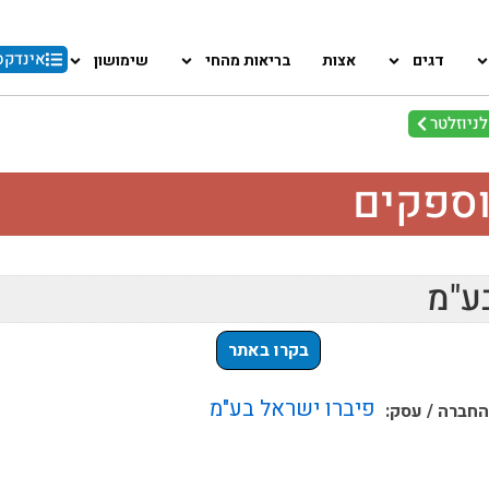
אינדקס
דגים
אצות
בריאות מהחי
שימושון
ניוזלטר
וספקים
ע"מ
בקרו באתר
פיברו ישראל בע"מ
חברה / עסק: