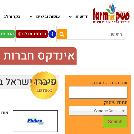
חדשות
עופות וביצים
בקר וחלב
פרסמו אצלנו
הרשמו ל
אינדקס חברות 
פיברו ישראל ב
שם החברה / עסק
תחום עיסוק
— Choose One —
שם ה