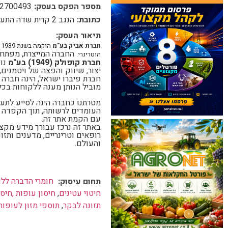
מספר הפקס בעסק:
2700493.
כתובת:
הנגב 2 קרית שדה התעופה
תיאור העסק:
חברת אביק בע"מ
ה
החברה המייצרת, מפתחת 
הוטרינרי.
חברת קופולק (1949) בע"מ
יצור, שיווק והפצה של ויטמנים,
חברת פיברו ישראל, הינה חברה 
מוביל הנותן מענה ללקוחות בכל
מטרתנו כחברה הינה לסייע לתע
העומדים לרשותה, תוך הקפדה על
עם הקמת אתר זה.
באתר זה נרכז עבורך מידע מקצו
רופאים וטרינריים, מדענים ות
והעולם.
חומרי הדברה ללו
תחום עיסוק:
חיטוי עטינים
,
חיסון עופות ,חיס
תזונה לבקר
,
תוספי מזון לעופות