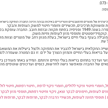
073-
וקמה בשנת 1939 כיצרנית של מוצרים פרמצבטיים ווטרינריים באיכות גבוהה והינה החברה הותיקה בישר
ומשווקת תרכיבים, תכשירים וחומרי חיטוי למשק העופות והבקר.
נוסדה בשנה 1949 וסניפיה בפתח תקווה וברמת חובב. החברה עוסקת ב
 קוקסידיוסטטים ותוספי מזון לעופות וחיות משק.
מובילה בענף בעלי חיים בישראל, בעלת מגוון רחב של מוצרים וצוות מק
 עת.
שייה החקלאית בישראל להגביר את התפוקה ולנצל ביעילות את המשאב
 בריאות בעלי החיים והמזון הנצרך על ידם. זו גם המטרה שעמדה לנגד 
עי ועדכני בתחום בריאות בעלי החיים והזנתם. המידע באתר מעודכן ביד
זונאים של החברה ומאפשר גישה לחדשות, כנסים ועדכונים שוטפים מה
ל
,
חומרי חיטוי וניקוי ללולים
,
חומרי ניקוי לרפת , חיטוי רפתות
,
חיטוי לול
ונים לעופות
,
חיסונים לבקר וצאן
,
ניקוי וחיטוי רפתות
,
תוספי מזון לבקר 
 | תוספי תזונה לעופות
,
תכשירי הדברה לבקר
,
תרופות לבקר
,
תרופות לע