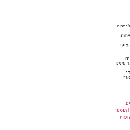
אל בתחום
פיתוח,
צועי
ים
עינינו
י
ארץ
ים
,
| תוספי
ופות