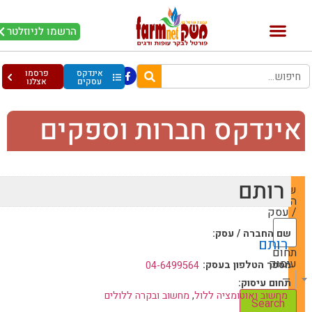
הרשמו לניוזלטר
אינדקס
פרסמו
עסקים
אצלנו
ינדקס חברות וספקים
רותם
שם
החברה
/ עסק
שם החברה / עסק:
רותם
תחום
עיסוק
מספר הטלפון בעסק:
04-6499564
— Choose One —
תחום עיסוק:
מחשוב ואוטומציה ללול
,
מחשוב ובקרה ללולים