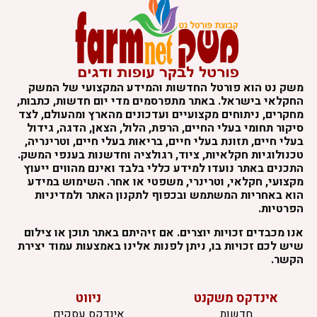
שק נט הוא פורטל החדשות והמידע המקצועי של המשק
חקלאי בישראל. באתר מתפרסמים מדי יום חדשות, כתבות,
חקרים, ניתוחים מקצועיים ועדכונים מהארץ ומהעולם, לצד
יקור תחומי בעלי החיים, הרפת, הלול, הצאן, הדגה, גידול
עלי חיים, תזונת בעלי חיים, בריאות בעלי חיים, וטרינריה,
כנולוגיות חקלאיות, ציוד, רגולציה וחדשנות בענפי המשק.
תכנים באתר נועדו למידע כללי בלבד ואינם מהווים ייעוץ
קצועי, חקלאי, וטרינרי, משפטי או אחר. השימוש במידע
וא באחריות המשתמש ובכפוף לתקנון האתר ולמדיניות
פרטיות.
נו מכבדים זכויות יוצרים. אם זיהיתם באתר תוכן או צילום
יש לכם זכויות בו, ניתן לפנות אלינו באמצעות עמוד יצירת
קשר.
אינדקס משקנט
ניווט
חדשות
אינדקס עסקים