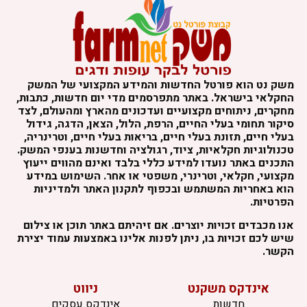
שק נט הוא פורטל החדשות והמידע המקצועי של המשק
חקלאי בישראל. באתר מתפרסמים מדי יום חדשות, כתבות,
חקרים, ניתוחים מקצועיים ועדכונים מהארץ ומהעולם, לצד
יקור תחומי בעלי החיים, הרפת, הלול, הצאן, הדגה, גידול
עלי חיים, תזונת בעלי חיים, בריאות בעלי חיים, וטרינריה,
כנולוגיות חקלאיות, ציוד, רגולציה וחדשנות בענפי המשק.
תכנים באתר נועדו למידע כללי בלבד ואינם מהווים ייעוץ
קצועי, חקלאי, וטרינרי, משפטי או אחר. השימוש במידע
וא באחריות המשתמש ובכפוף לתקנון האתר ולמדיניות
פרטיות.
נו מכבדים זכויות יוצרים. אם זיהיתם באתר תוכן או צילום
יש לכם זכויות בו, ניתן לפנות אלינו באמצעות עמוד יצירת
קשר.
אינדקס משקנט
ניווט
חדשות
אינדקס עסקים