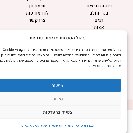
עופות וביצים
שימושון
בקר וחלב
לוח מודעות
דגים
צרו קשר
אצות
בריאות מהחי
ניהול הסכמות מדיניות פרטיות
מידע
כדי לספק את החוויה הטובה ביותר, אנו משתמשים בטכנולוגיות כמו קובצי Cookie
תקנון
לאחסון וגישה למידע מהמכשיר. הסכמה לשימוש זה מאפשרת לנו לעבד נתונים כגון
הרשמה לניוזלטר
דפוסי גלישה או מזהים ייחודיים באתר. אי־הסכמה או ביטול הסכמה עלולים לפגוע בחלק
מהתכונות והפונקציות.
פרסמו אצלנו
הצהרת נגישות
הצהרת פרטיות
אישור
סירוב
©כל הזכויות שמורות למשק נט (נוסד בשנת 2011)
דיביין אתרים
צפייה בהעדפות
הצהרת פרטיות ומדיניות שמירה על נתונים אישיים