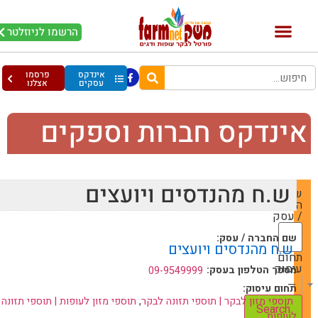
הרשמו לניוזלטר
אינדקס
פרסמו
עסקים
אצלנו
ינדקס חברות וספקים
ש.ח מהנדסים ויועצים
שם
החברה
/ עסק
שם החברה / עסק:
ש.ח מהנדסים ויועצים
תחום
עיסוק
מספר הטלפון בעסק:
09-9549999
— Choose One —
תחום עיסוק:
תוספי מזון לבקר | תוספי תזונה לבקר
,
תוספי מזון לעופות | תוספי תזונה
לעופות