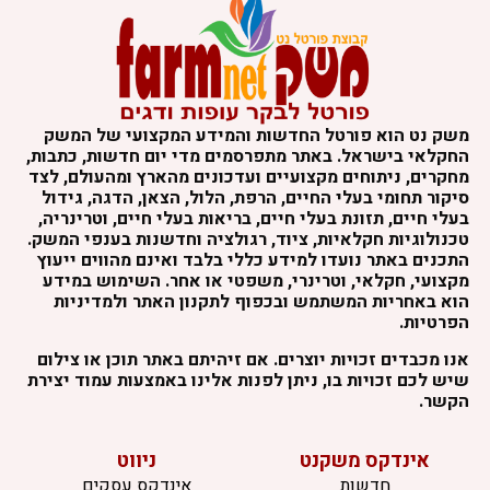
שק נט הוא פורטל החדשות והמידע המקצועי של המשק
חקלאי בישראל. באתר מתפרסמים מדי יום חדשות, כתבות,
חקרים, ניתוחים מקצועיים ועדכונים מהארץ ומהעולם, לצד
יקור תחומי בעלי החיים, הרפת, הלול, הצאן, הדגה, גידול
עלי חיים, תזונת בעלי חיים, בריאות בעלי חיים, וטרינריה,
כנולוגיות חקלאיות, ציוד, רגולציה וחדשנות בענפי המשק.
תכנים באתר נועדו למידע כללי בלבד ואינם מהווים ייעוץ
קצועי, חקלאי, וטרינרי, משפטי או אחר. השימוש במידע
וא באחריות המשתמש ובכפוף לתקנון האתר ולמדיניות
פרטיות.
נו מכבדים זכויות יוצרים. אם זיהיתם באתר תוכן או צילום
יש לכם זכויות בו, ניתן לפנות אלינו באמצעות עמוד יצירת
קשר.
אינדקס משקנט
ניווט
חדשות
אינדקס עסקים