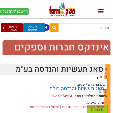
הרשמו לניוזלטר
אינדקס
פרסמו
עסקים
אצלנו
ינדקס חברות וספקים
סאג תעשיות והנדסה בע"מ
שם
החברה
/ עסק
שם החברה / עסק:
סאג תעשיות והנדסה בע"מ
תחום
עיסוק
מספר הטלפון בעסק:
052-5274924
— Choose One —
תחום עיסוק:
טיפול בשפכים | שפכי רפתות | טיפול בשפכי רפתות