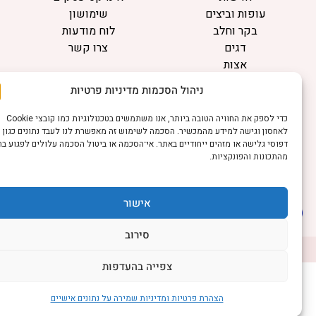
עופות וביצים
שימושון
בקר וחלב
לוח מודעות
דגים
צרו קשר
אצות
בריאות מהחי
ניהול הסכמות מדיניות פרטיות
מידע
כדי לספק את החוויה הטובה ביותר, אנו משתמשים בטכנולוגיות כמו קובצי Cookie
תקנון
לאחסון וגישה למידע מהמכשיר. הסכמה לשימוש זה מאפשרת לנו לעבד נתונים כגון
הרשמה לניוזלטר
דפוסי גלישה או מזהים ייחודיים באתר. אי־הסכמה או ביטול הסכמה עלולים לפגוע בחלק
מהתכונות והפונקציות.
פרסמו אצלנו
הצהרת נגישות
הצהרת פרטיות
אישור
סירוב
©כל הזכויות שמורות למשק נט (נוסד בשנת 2011)
דיביין אתרים
צפייה בהעדפות
הצהרת פרטיות ומדיניות שמירה על נתונים אישיים