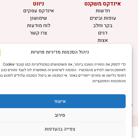
אינדקס משקנט
ניווט
חדשות
אינדקס עסקים
עופות וביצים
שימושון
בקר וחלב
לוח מודעות
דגים
צרו קשר
אצות
בריאות מהחי
ניהול הסכמות מדיניות פרטיות
מידע
כדי לספק את החוויה הטובה ביותר, אנו משתמשים בטכנולוגיות כמו קובצי Cookie
תקנון
לאחסון וגישה למידע מהמכשיר. הסכמה לשימוש זה מאפשרת לנו לעבד נתונים כגון
הרשמה לניוזלטר
דפוסי גלישה או מזהים ייחודיים באתר. אי־הסכמה או ביטול הסכמה עלולים לפגוע בחלק
מהתכונות והפונקציות.
פרסמו אצלנו
הצהרת נגישות
הצהרת פרטיות
אישור
סירוב
©כל הזכויות שמורות למשק נט (נוסד בשנת 2011)
דיביין אתרים
צפייה בהעדפות