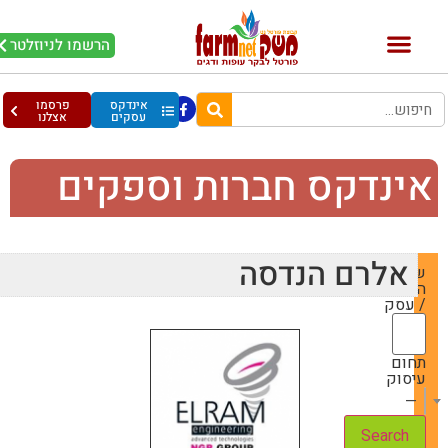
הרשמו לניוזלטר
אינדקס
פרסמו
עסקים
אצלנו
ינדקס חברות וספקים
אלרם הנדסה
שם
החברה
/ עסק
תחום
עיסוק
— Choose One —