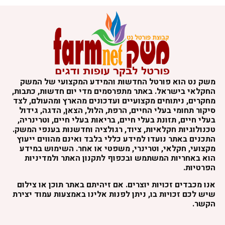
שק נט הוא פורטל החדשות והמידע המקצועי של המשק
חקלאי בישראל. באתר מתפרסמים מדי יום חדשות, כתבות,
חקרים, ניתוחים מקצועיים ועדכונים מהארץ ומהעולם, לצד
יקור תחומי בעלי החיים, הרפת, הלול, הצאן, הדגה, גידול
עלי חיים, תזונת בעלי חיים, בריאות בעלי חיים, וטרינריה,
כנולוגיות חקלאיות, ציוד, רגולציה וחדשנות בענפי המשק.
תכנים באתר נועדו למידע כללי בלבד ואינם מהווים ייעוץ
קצועי, חקלאי, וטרינרי, משפטי או אחר. השימוש במידע
וא באחריות המשתמש ובכפוף לתקנון האתר ולמדיניות
פרטיות.
נו מכבדים זכויות יוצרים. אם זיהיתם באתר תוכן או צילום
יש לכם זכויות בו, ניתן לפנות אלינו באמצעות עמוד יצירת
קשר.