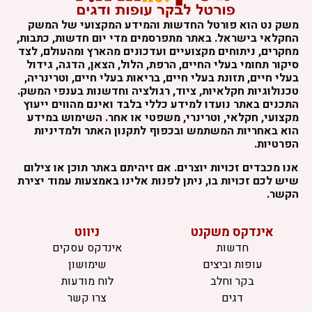
שק נט הוא פורטל החדשות והמידע המקצועי של המשק
חקלאי בישראל. באתר מתפרסמים מדי יום חדשות, כתבות,
חקרים, ניתוחים מקצועיים ועדכונים מהארץ ומהעולם, לצד
יקור תחומי בעלי החיים, הרפת, הלול, הצאן, הדגה, גידול
עלי חיים, תזונת בעלי חיים, בריאות בעלי חיים, וטרינריה,
כנולוגיות חקלאיות, ציוד, רגולציה וחדשנות בענפי המשק.
תכנים באתר נועדו למידע כללי בלבד ואינם מהווים ייעוץ
קצועי, חקלאי, וטרינרי, משפטי או אחר. השימוש במידע
וא באחריות המשתמש ובכפוף לתקנון האתר ולמדיניות
פרטיות.
נו מכבדים זכויות יוצרים. אם זיהיתם באתר תוכן או צילום
יש לכם זכויות בו, ניתן לפנות אלינו באמצעות עמוד יצירת
קשר.
אינדקס משקנט
ניווט
חדשות
אינדקס עסקים
עופות וביצים
שימושון
בקר וחלב
לוח מודעות
דגים
צרו קשר