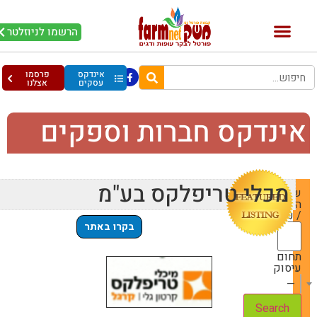
הרשמו לניוזלטר
אינדקס
פרסמו
עסקים
אצלנו
ינדקס חברות וספקים
מכלי טריפלקס בע"מ
שם
החברה
/ עסק
בקרו באתר
תחום
עיסוק
— Choose One —