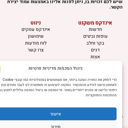
יש לכם זכויות בו, ניתן לפנות אלינו באמצעות עמוד יצירת
קשר.
אינדקס משקנט
ניווט
חדשות
אינדקס עסקים
עופות וביצים
שימושון
בקר וחלב
לוח מודעות
דגים
צרו קשר
אצות
בריאות מהחי
ניהול הסכמות מדיניות פרטיות
מידע
כדי לספק את החוויה הטובה ביותר, אנו משתמשים בטכנולוגיות כמו קובצי Cookie
תקנון
לאחסון וגישה למידע מהמכשיר. הסכמה לשימוש זה מאפשרת לנו לעבד נתונים כגון
הרשמה לניוזלטר
דפוסי גלישה או מזהים ייחודיים באתר. אי־הסכמה או ביטול הסכמה עלולים לפגוע בחלק
מהתכונות והפונקציות.
פרסמו אצלנו
הצהרת נגישות
הצהרת פרטיות
אישור
סירוב