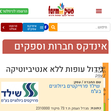
הרשמו לניוזלטר
אינדקס
פרסמו
עסקים
אצלנו
ינדקס חברות וספקים
גידול עופות ללא אנטיביוטיקה
שם
החברה
/ עסק
שם החברה / עסק:
שילד פרוייקטים ביולוגים
תחום
בע"מ
עיסוק
— Choose One —
כתובת:
מגדל העמק ת.ד.73 מיקוד 2310000