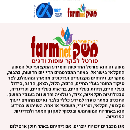
שק נט הוא פורטל החדשות והמידע המקצועי של המשק
חקלאי בישראל. באתר מתפרסמים מדי יום חדשות, כתבות,
חקרים, ניתוחים מקצועיים ועדכונים מהארץ ומהעולם, לצד
יקור תחומי בעלי החיים, הרפת, הלול, הצאן, הדגה, גידול
עלי חיים, תזונת בעלי חיים, בריאות בעלי חיים, וטרינריה,
כנולוגיות חקלאיות, ציוד, רגולציה וחדשנות בענפי המשק.
תכנים באתר נועדו למידע כללי בלבד ואינם מהווים ייעוץ
קצועי, חקלאי, וטרינרי, משפטי או אחר. השימוש במידע
וא באחריות המשתמש ובכפוף לתקנון האתר ולמדיניות
פרטיות.
נו מכבדים זכויות יוצרים. אם זיהיתם באתר תוכן או צילום