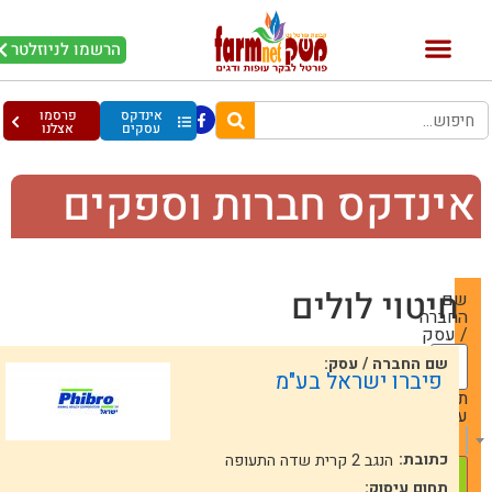
הרשמו לניוזלטר
אינדקס
פרסמו
עסקים
אצלנו
ינדקס חברות וספקים
חיטוי לולים
שם
החברה
/ עסק
שם החברה / עסק:
פיברו ישראל בע"מ
תחום
עיסוק
— Choose One —
כתובת:
הנגב 2 קרית שדה התעופה
תחום עיסוק: