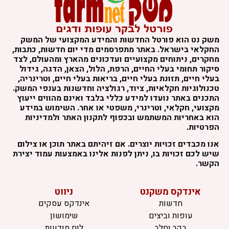
שק נט הוא פורטל החדשות והמידע המקצועי של המשק
חקלאי בישראל. באתר מתפרסמים מדי יום חדשות, כתבות,
חקרים, ניתוחים מקצועיים ועדכונים מהארץ ומהעולם, לצד
יקור תחומי בעלי החיים, הרפת, הלול, הצאן, הדגה, גידול
עלי חיים, תזונת בעלי חיים, בריאות בעלי חיים, וטרינריה,
כנולוגיות חקלאיות, ציוד, רגולציה וחדשנות בענפי המשק.
תכנים באתר נועדו למידע כללי בלבד ואינם מהווים ייעוץ
קצועי, חקלאי, וטרינרי, משפטי או אחר. השימוש במידע
וא באחריות המשתמש ובכפוף לתקנון האתר ולמדיניות
פרטיות.
נו מכבדים זכויות יוצרים. אם זיהיתם באתר תוכן או צילום
יש לכם זכויות בו, ניתן לפנות אלינו באמצעות עמוד יצירת
קשר.
אינדקס משקנט
ניווט
חדשות
אינדקס עסקים
עופות וביצים
שימושון
בקר וחלב
לוח מודעות