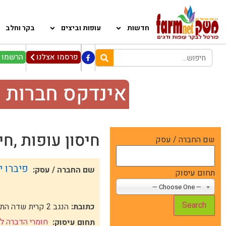
חדשות
עופות וביצים
בקר וחלב
פרסמו אצלנו
הרשמו ל
אינדקס חברות 
חיסון עופות ,חי
שם החברה / עסק
פיברו 
שם החברה / עסק:
תחום עיסוק
— Choose One —
כתובת:
הנגב 2 קרית שדה התעופה
חומרי הדברה לל
תחום עיסוק: