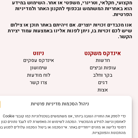
קצועי, חקלאי, וטרינרי, משפטי או אחר. השימוש במידע
וא באחריות המשתמש ובכפוף לתקנון האתר ולמדיניות
פרטיות.
נו מכבדים זכויות יוצרים. אם זיהיתם באתר תוכן או צילום
יש לכם זכויות בו, ניתן לפנות אלינו באמצעות עמוד יצירת
קשר.
אינדקס משקנט
ניווט
חדשות
אינדקס עסקים
עופות וביצים
שימושון
בקר וחלב
לוח מודעות
דגים
צרו קשר
אצות
בריאות מהחי
ניהול הסכמות מדיניות פרטיות
מידע
כדי לספק את החוויה הטובה ביותר, אנו משתמשים בטכנולוגיות כמו קובצי Cookie
תקנון
לאחסון וגישה למידע מהמכשיר. הסכמה לשימוש זה מאפשרת לנו לעבד נתונים כגון
הרשמה לניוזלטר
דפוסי גלישה או מזהים ייחודיים באתר. אי־הסכמה או ביטול הסכמה עלולים לפגוע בחלק
פרסמו אצלנו
מהתכונות והפונקציות.