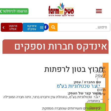
הרשמו לניוזלטר
אינדקס
פרסמו
עסקים
אצלנו
ינדקס חברות וספקים
חרוץ בטון לרפתות
שם
החברה
/ עסק
שם החברה / עסק:
י.ע.ר טכנולוגיות בע"מ
תחום
תיאור קצר של העסק:
עיסוק
י.ע.ר. טכנולוגיות בע"מ, בהנהלת ערן ורוברט ברגר, הינה חברה המובילה
— Choose One —
בתחומיה,
בין המוצרים והשירותים שהחברה מספקת: