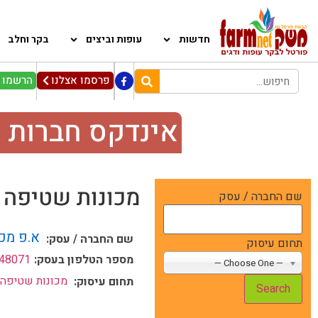
חדשות
עופות וביצים
בקר וחלב
פרסמו אצלנו
הרשמו ל
אינדקס חברות 
מכונות שטיפה 
שם החברה / עסק
א.פ מכ
שם החברה / עסק:
תחום עיסוק
מספר הטלפון בעסק:
48071
— Choose One —
מכונות שטיפה 
תחום עיסוק: