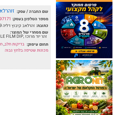
זוהרלא
שם החברה / עסק:
מספר הטלפון בעסק:
97171
כתובת:
זהרלאב קיבוץ דליה 19239
שם מסחרי של המוצר:
זהר יוד מרוכז ,EIMÜ DOUBLE FILM DIP ,פרטינול הרפוס סי.5 PRINCE R.סודה קאוסטיק
בדיקות חלב
,
חו
תחום עיסוק:
מכונות שטיפה בלחץ גבוה