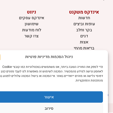
אינדקס משקנט
ניווט
חדשות
אינדקס עסקים
עופות וביצים
שימושון
בקר וחלב
לוח מודעות
דגים
צרו קשר
אצות
בריאות מהחי
ניהול הסכמות מדיניות פרטיות
מידע
תקנון
כדי לספק את החוויה הטובה ביותר, אנו משתמשים בטכנולוגיות כמו קובצי Cookie
הרשמה לניוזלטר
לאחסון וגישה למידע מהמכשיר. הסכמה לשימוש זה מאפשרת לנו לעבד נתונים כגון
דפוסי גלישה או מזהים ייחודיים באתר. אי־הסכמה או ביטול הסכמה עלולים לפגוע בחלק
פרסמו אצלנו
מהתכונות והפונקציות.
הצהרת נגישות
הצהרת פרטיות
אישור
©כל הזכויות שמורות למשק נט (נוסד בשנת 2011)
דיביין אתרים
סירוב