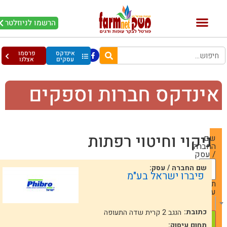
הרשמו לניוזלטר
אינדקס
פרסמו
עסקים
אצלנו
ינדקס חברות וספקים
ניקוי וחיטוי רפתות
שם
החברה
/ עסק
שם החברה / עסק:
פיברו ישראל בע"מ
תחום
עיסוק
— Choose One —
כתובת:
הנגב 2 קרית שדה התעופה
תחום עיסוק: