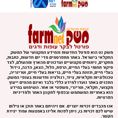
שק נט הוא פורטל החדשות והמידע המקצועי של המשק
חקלאי בישראל. באתר מתפרסמים מדי יום חדשות, כתבות,
חקרים, ניתוחים מקצועיים ועדכונים מהארץ ומהעולם, לצד
יקור תחומי בעלי החיים, הרפת, הלול, הצאן, הדגה, גידול
עלי חיים, תזונת בעלי חיים, בריאות בעלי חיים, וטרינריה,
כנולוגיות חקלאיות, ציוד, רגולציה וחדשנות בענפי המשק.
תכנים באתר נועדו למידע כללי בלבד ואינם מהווים ייעוץ
קצועי, חקלאי, וטרינרי, משפטי או אחר. השימוש במידע
וא באחריות המשתמש ובכפוף לתקנון האתר ולמדיניות
פרטיות.
נו מכבדים זכויות יוצרים. אם זיהיתם באתר תוכן או צילום
יש לכם זכויות בו, ניתן לפנות אלינו באמצעות עמוד יצירת
קשר.