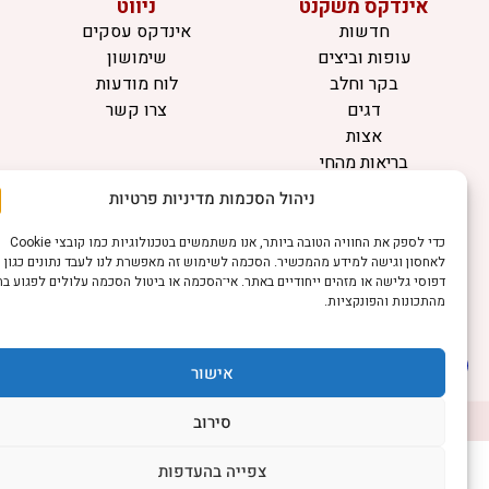
אינדקס משקנט
ניווט
חדשות
אינדקס עסקים
עופות וביצים
שימושון
בקר וחלב
לוח מודעות
דגים
צרו קשר
אצות
בריאות מהחי
ניהול הסכמות מדיניות פרטיות
מידע
תקנון
כדי לספק את החוויה הטובה ביותר, אנו משתמשים בטכנולוגיות כמו קובצי Cookie
הרשמה לניוזלטר
לאחסון וגישה למידע מהמכשיר. הסכמה לשימוש זה מאפשרת לנו לעבד נתונים כגון
דפוסי גלישה או מזהים ייחודיים באתר. אי־הסכמה או ביטול הסכמה עלולים לפגוע בחלק
פרסמו אצלנו
מהתכונות והפונקציות.
הצהרת נגישות
הצהרת פרטיות
אישור
©כל הזכויות שמורות למשק נט (נוסד בשנת 2011)
דיביין אתרים
סירוב
צפייה בהעדפות