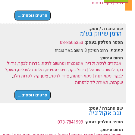
רפת | ניקוי רפתות
פרטים נוספים...
שם החברה / עסק:
הרמן שיווק בע"מ
מספר הטלפון בעסק:
08-8505353
כתובת:
רחוב המיכון 3 מושב באר טוביה
תחום עיסוק:
אביזרים לרפת ולדיר
,
אוטומציה ומחשוב לרפת
,
גדרות לבקר
,
גידול
בקר לבשר בישראל | גידול בקר
,
חיטוי עטינים
,
מלונות לעגלים
,
משקל
לבקר
,
ניקוי רפת | ניקוי רפתות
,
ציוד לרפת
,
צינון קיץ לפרות חלב
,
שקתות
,
תאורת לד לרפתות
פרטים נוספים...
שם החברה / עסק:
נגב אקולוגיה
מספר הטלפון בעסק:
073-7841999
תחום עיסוק: