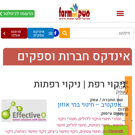
הרשמו לניוזלטר
אינדקס
פרסמו
עסקים
אצלנו
ינדקס חברות וספקים
ניקוי רפת | ניקוי רפתות
שם
החברה
/ עסק
שם החברה / עסק:
אפקטיב – חיטוי במי אוזון
תחום
תחום עיסוק:
עיסוק
חומרי חיטוי וניקוי ללולים
,
חומרי ניקוי
— Choose One —
לרפת , חיטוי רפתות
,
חיטוי לולים
,
חיטוי
משטחי מזון
,
חיטוי עטינים
,
ניקוי וחיטוי ביצים
,
ניקוי וחיטוי רפתות
,
ניקוי