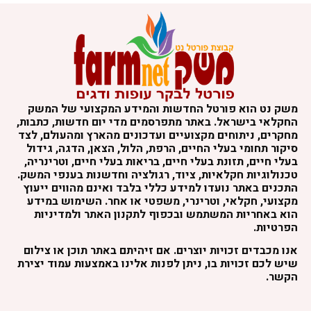
שק נט הוא פורטל החדשות והמידע המקצועי של המשק
חקלאי בישראל. באתר מתפרסמים מדי יום חדשות, כתבות,
חקרים, ניתוחים מקצועיים ועדכונים מהארץ ומהעולם, לצד
יקור תחומי בעלי החיים, הרפת, הלול, הצאן, הדגה, גידול
עלי חיים, תזונת בעלי חיים, בריאות בעלי חיים, וטרינריה,
כנולוגיות חקלאיות, ציוד, רגולציה וחדשנות בענפי המשק.
תכנים באתר נועדו למידע כללי בלבד ואינם מהווים ייעוץ
קצועי, חקלאי, וטרינרי, משפטי או אחר. השימוש במידע
וא באחריות המשתמש ובכפוף לתקנון האתר ולמדיניות
פרטיות.
נו מכבדים זכויות יוצרים. אם זיהיתם באתר תוכן או צילום
יש לכם זכויות בו, ניתן לפנות אלינו באמצעות עמוד יצירת
קשר.