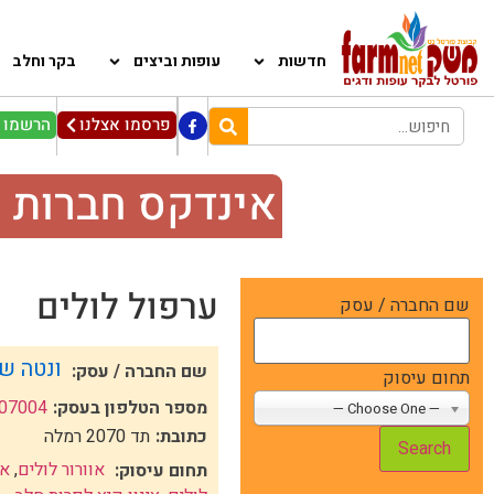
חדשות
עופות וביצים
בקר וחלב
פרסמו אצלנו
הרשמו ל
אינדקס חברות 
ערפול לולים
שם החברה / עסק
ונטה שי
שם החברה / עסק:
תחום עיסוק
מספר הטלפון בעסק:
07004
— Choose One —
כתובת:
תד 2070 רמלה
אוורור לולים
,
או
תחום עיסוק: