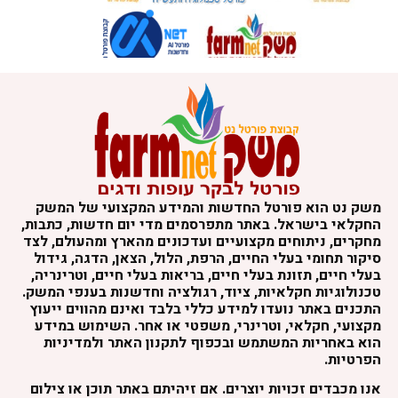
שק נט הוא פורטל החדשות והמידע המקצועי של המשק
חקלאי בישראל. באתר מתפרסמים מדי יום חדשות, כתבות,
חקרים, ניתוחים מקצועיים ועדכונים מהארץ ומהעולם, לצד
יקור תחומי בעלי החיים, הרפת, הלול, הצאן, הדגה, גידול
עלי חיים, תזונת בעלי חיים, בריאות בעלי חיים, וטרינריה,
כנולוגיות חקלאיות, ציוד, רגולציה וחדשנות בענפי המשק.
תכנים באתר נועדו למידע כללי בלבד ואינם מהווים ייעוץ
קצועי, חקלאי, וטרינרי, משפטי או אחר. השימוש במידע
וא באחריות המשתמש ובכפוף לתקנון האתר ולמדיניות
פרטיות.
נו מכבדים זכויות יוצרים. אם זיהיתם באתר תוכן או צילום