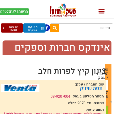
הרשמו לניוזלטר
אינדקס
פרסמו
עסקים
אצלנו
ינדקס חברות וספקים
צינון קיץ לפרות חלב
שם
החברה
/ עסק
שם החברה / עסק:
ונטה שיווק
תחום
עיסוק
מספר הטלפון בעסק:
08-9207004
— Choose One —
כתובת:
תד 2070 רמלה
תחום עיסוק: