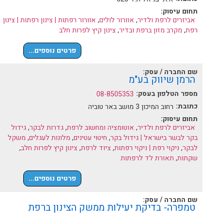
תחום עיסוק:
אביזרים לרפת ולדיר
,
אוורור לולים
,
אוורור רפתות | צינון רפתות | צינון
רפת
,
מקרב מזון ברפת ובדיר
,
צינון קיץ לפרות חלב
פרטים נוספים...
שם החברה / עסק:
הרמן שיווק בע"מ
מספר הטלפון בעסק:
08-8505353
כתובת:
רחוב המיכון 3 מושב באר טוביה
תחום עיסוק:
אביזרים לרפת ולדיר
,
אוטומציה ומחשוב לרפת
,
גדרות לבקר
,
גידול
בקר לבשר בישראל | גידול בקר
,
חיטוי עטינים
,
מלונות לעגלים
,
משקל
לבקר
,
ניקוי רפת | ניקוי רפתות
,
ציוד לרפת
,
צינון קיץ לפרות חלב
,
שקתות
,
תאורת לד לרפתות
פרטים נוספים...
שם החברה / עסק:
טמפרה- בדיקת יעילות ממשק הצינון ברפת