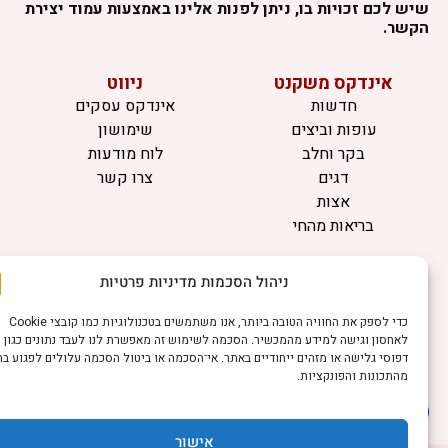
יש לכם זכויות בו, ניתן לפנות אלינו באמצעות עמוד יצירת
קשר.
אינדקס משקנט
ניווט
חדשות
אינדקס עסקים
עופות וביצים
שימושון
בקר וחלב
לוח מודעות
דגים
צרו קשר
אצות
בריאות מהחי
מידע
ניהול הסכמות מדיניות פרטיות
תקנון
הרשמה לניוזלטר
כדי לספק את החוויה הטובה ביותר, אנו משתמשים בטכנולוגיות כמו קובצי Cookie
פרסמו אצלנו
לאחסון וגישה למידע מהמכשיר. הסכמה לשימוש זה מאפשרת לנו לעבד נתונים כגון
דפוסי גלישה או מזהים ייחודיים באתר. אי־הסכמה או ביטול הסכמה עלולים לפגוע בחלק
הצהרת נגישות
מהתכונות והפונקציות.
הצהרת פרטיות
אישור