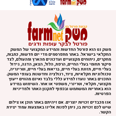
שק נט הוא פורטל החדשות והמידע המקצועי של המשק
חקלאי בישראל. באתר מתפרסמים מדי יום חדשות, כתבות,
חקרים, ניתוחים מקצועיים ועדכונים מהארץ ומהעולם, לצד
יקור תחומי בעלי החיים, הרפת, הלול, הצאן, הדגה, גידול
עלי חיים, תזונת בעלי חיים, בריאות בעלי חיים, וטרינריה,
כנולוגיות חקלאיות, ציוד, רגולציה וחדשנות בענפי המשק.
תכנים באתר נועדו למידע כללי בלבד ואינם מהווים ייעוץ
קצועי, חקלאי, וטרינרי, משפטי או אחר. השימוש במידע
וא באחריות המשתמש ובכפוף לתקנון האתר ולמדיניות
פרטיות.
נו מכבדים זכויות יוצרים. אם זיהיתם באתר תוכן או צילום
יש לכם זכויות בו, ניתן לפנות אלינו באמצעות עמוד יצירת
קשר.