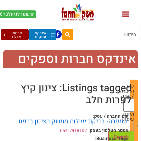
הרשמו לניוזלטר
אינדקס
פרסמו
עסקים
אצלנו
ינדקס חברות וספקים
Listings tagged: צינון קיץ
שם
החברה
/ עסק
לפרות חלב
תחום
שם החברה / עסק:
עיסוק
טמפרה- בדיקת יעילות ממשק הצינון ברפת
— Choose One —
מספר הטלפון בעסק:
054-7918102
Business Tags: