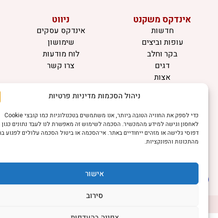
אינדקס משקנט
ניווט
חדשות
אינדקס עסקים
עופות וביצים
שימושון
בקר וחלב
לוח מודעות
דגים
צרו קשר
אצות
בריאות מהחי
ניהול הסכמות מדיניות פרטיות
מידע
כדי לספק את החוויה הטובה ביותר, אנו משתמשים בטכנולוגיות כמו קובצי Cookie
תקנון
לאחסון וגישה למידע מהמכשיר. הסכמה לשימוש זה מאפשרת לנו לעבד נתונים כגון
הרשמה לניוזלטר
דפוסי גלישה או מזהים ייחודיים באתר. אי־הסכמה או ביטול הסכמה עלולים לפגוע בחלק
מהתכונות והפונקציות.
פרסמו אצלנו
הצהרת נגישות
הצהרת פרטיות
אישור
סירוב
©כל הזכויות שמורות למשק נט (נוסד בשנת 2011)
דיביין אתרים
צפייה בהעדפות