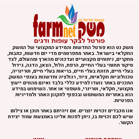
שק נט הוא פורטל החדשות והמידע המקצועי של המשק
חקלאי בישראל. באתר מתפרסמים מדי יום חדשות, כתבות,
חקרים, ניתוחים מקצועיים ועדכונים מהארץ ומהעולם, לצד
יקור תחומי בעלי החיים, הרפת, הלול, הצאן, הדגה, גידול
עלי חיים, תזונת בעלי חיים, בריאות בעלי חיים, וטרינריה,
כנולוגיות חקלאיות, ציוד, רגולציה וחדשנות בענפי המשק.
תכנים באתר נועדו למידע כללי בלבד ואינם מהווים ייעוץ
קצועי, חקלאי, וטרינרי, משפטי או אחר. השימוש במידע
וא באחריות המשתמש ובכפוף לתקנון האתר ולמדיניות
פרטיות.
נו מכבדים זכויות יוצרים. אם זיהיתם באתר תוכן או צילום
יש לכם זכויות בו, ניתן לפנות אלינו באמצעות עמוד יצירת
קשר.