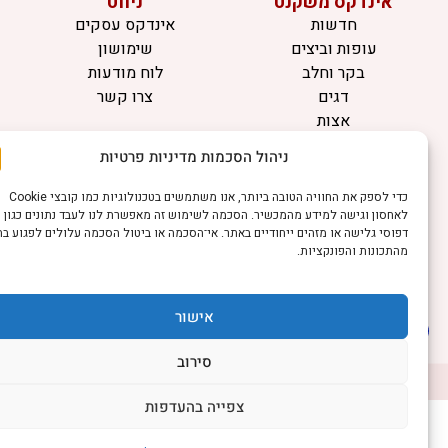
אינדקס משקנט
ניווט
חדשות
אינדקס עסקים
עופות וביצים
שימושון
בקר וחלב
לוח מודעות
דגים
צרו קשר
אצות
בריאות מהחי
ניהול הסכמות מדיניות פרטיות
מידע
כדי לספק את החוויה הטובה ביותר, אנו משתמשים בטכנולוגיות כמו קובצי Cookie
תקנון
לאחסון וגישה למידע מהמכשיר. הסכמה לשימוש זה מאפשרת לנו לעבד נתונים כגון
הרשמה לניוזלטר
דפוסי גלישה או מזהים ייחודיים באתר. אי־הסכמה או ביטול הסכמה עלולים לפגוע בחלק
מהתכונות והפונקציות.
פרסמו אצלנו
הצהרת נגישות
הצהרת פרטיות
אישור
סירוב
©כל הזכויות שמורות למשק נט (נוסד בשנת 2011)
דיביין אתרים
צפייה בהעדפות