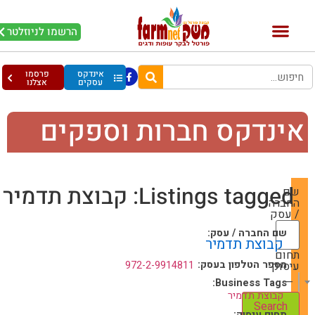
הרשמו לניוזלטר
אינדקס
פרסמו
עסקים
אצלנו
ינדקס חברות וספקים
Listings tagged: קבוצת תדמיר
שם
החברה
/ עסק
שם החברה / עסק:
קבוצת תדמיר
תחום
מספר הטלפון בעסק:
עיסוק
972-2-9914811
— Choose One —
Business Tags:
קבוצת תדמיר
תחום עיסוק: