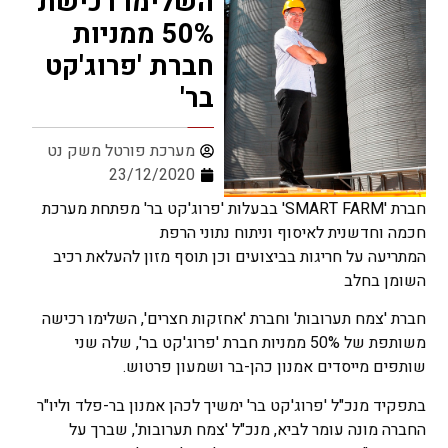
השלימו רכישת
50% ממניות
חברת 'פרוג'קט
בר'
מערכת פורטל משק נט
23/12/2020
חברת 'SMART FARM' בבעלות 'פרוג'קט בר' מפתחת מערכת
חכמה וחדשנית לאיסוף וניתוח נתוני הרפת
המתריעה על חריגות בביצועים וכן תוסף מזון להעלאת רכיב
השומן בחלב
חברת 'צמח תערובות' וחברת 'אחזקות חצרים', השלימו רכישה
משותפת של 50% ממניות חברת 'פרוג'קט בר', שלה שני
שותפים מייסדים אמנון כהן-בר ושמעון פרטוש.
בתפקיד מנכ"ל 'פרוג'קט בר' ימשיך לכהן אמנון בר-פלד וליו"ר
החברה מונה עומר לביא, מנכ"ל 'צמח תערובות', שברך על