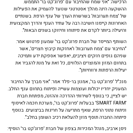
הרכישה: "אני שמח שהחיבור עם 'פרוג'קט בר' התממש.
ההשקעה הינה מהלך אסטרטגי שנועד להעמיק את הפעילות
של 'צמח תערובות' בשרשרת הערך של ענף הרפת. בשנתיים
האחרונות קיימנו חשיבה רבה על עתיד הענף והדרך המקצועית
והיעילה ביותר לקדם את פיתוחו וחיזוקו בשנים הבאות".
השותף המייסד של חברת פרוג'קט בר' שמעון פרטוש אמר:
"החיבור עם 'צמח תערובות' ו'אחזקות קיבוץ חצרים', אשר
שניהם גופים חזקים ויציבים, יאפשר אספקת ידע ותמיכה
בתחום המזון והמוצרים הנלווים, כל זאת על מנת להגביר את
יעילות הרפתות ורווחיותן".
מנכ"ל 'פרוג'קט בר', אמנון בר-פלד אמר: "אני מברך על החיבור
המעניק יחדיו יכולות ועוצמות עשייה ופיתוח בתחום ענף החלב.
יש לציין, כי בנוסף לשירותי ההדרכה וההזנה, מפתחת חברת
'SMART FARM' בבעלות 'פרוג'קט בר', מערכת חכמה לאיסוף
וניתוח נתוני הרפת, שאף מתריעה על חריגות בביצועים. בנוסף
פיתחה החברה תוסף מזון להעלאת רכיב השומן בחלב".
ניסן ארביב, מנהל המכירות בצפון של חברת 'פרוג'קט בר' הוסיף: