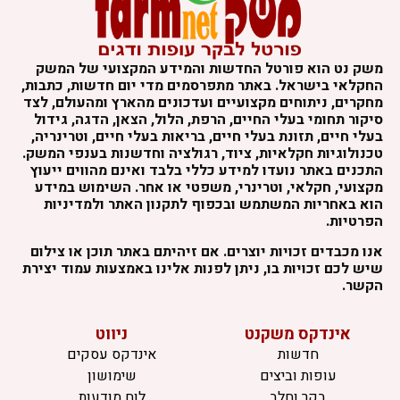
משק נט הוא פורטל החדשות והמידע המקצועי של המשק
החקלאי בישראל. באתר מתפרסמים מדי יום חדשות, כתבות,
מחקרים, ניתוחים מקצועיים ועדכונים מהארץ ומהעולם, לצד
סיקור תחומי בעלי החיים, הרפת, הלול, הצאן, הדגה, גידול
בעלי חיים, תזונת בעלי חיים, בריאות בעלי חיים, וטרינריה,
טכנולוגיות חקלאיות, ציוד, רגולציה וחדשנות בענפי המשק.
התכנים באתר נועדו למידע כללי בלבד ואינם מהווים ייעוץ
מקצועי, חקלאי, וטרינרי, משפטי או אחר. השימוש במידע
הוא באחריות המשתמש ובכפוף לתקנון האתר ולמדיניות
הפרטיות.
אנו מכבדים זכויות יוצרים. אם זיהיתם באתר תוכן או צילום
שיש לכם זכויות בו, ניתן לפנות אלינו באמצעות עמוד יצירת
הקשר.
אינדקס משקנט
ניווט
חדשות
אינדקס עסקים
עופות וביצים
שימושון
בקר וחלב
לוח מודעות