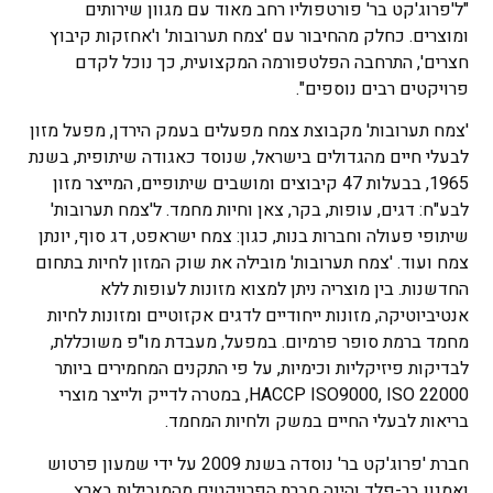
"ל'פרוג'קט בר' פורטפוליו רחב מאוד עם מגוון שירותים
ומוצרים. כחלק מהחיבור עם 'צמח תערובות' ו'אחזקות קיבוץ
חצרים', התרחבה הפלטפורמה המקצועית, כך נוכל לקדם
פרויקטים רבים נוספים".
'צמח תערובות' מקבוצת צמח מפעלים בעמק הירדן, מפעל מזון
לבעלי חיים מהגדולים בישראל, שנוסד כאגודה שיתופית, בשנת
1965, בבעלות 47 קיבוצים ומושבים שיתופיים, המייצר מזון
לבע"ח: דגים, עופות, בקר, צאן וחיות מחמד. ל'צמח תערובות'
שיתופי פעולה וחברות בנות, כגון: צמח ישראפט, דג סוף, יונתן
צמח ועוד. 'צמח תערובות' מובילה את שוק המזון לחיות בתחום
החדשנות. בין מוצריה ניתן למצוא מזונות לעופות ללא
אנטיביוטיקה, מזונות ייחודיים לדגים אקזוטיים ומזונות לחיות
מחמד ברמת סופר פרמיום. במפעל, מעבדת מו"פ משוכללת,
לבדיקות פיזיקליות וכימיות, על פי התקנים המחמירים ביותר
HACCP ISO9000, ISO 22000, במטרה לדייק ולייצר מוצרי
בריאות לבעלי החיים במשק ולחיות המחמד.
חברת 'פרוג'קט בר' נוסדה בשנת 2009 על ידי שמעון פרטוש
ואמנון בר-פלד והינה חברת הפרויקטים מהמובילות בארץ