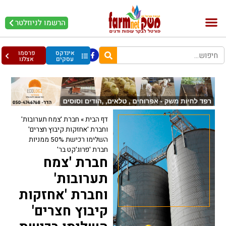
הרשמו לניוזלטר
בקר וחלב
בריאות מהחי
עופות וביצים
אינדקס
פרסמו
עסקים
אצלנו
דף הבית
»
חברת 'צמח תערובות'
וחברת 'אחזקות קיבוץ חצרים'
השלימו רכישת 50% ממניות
חברת 'פרוג'קט בר'
חברת 'צמח
תערובות'
וחברת 'אחזקות
קיבוץ חצרים'