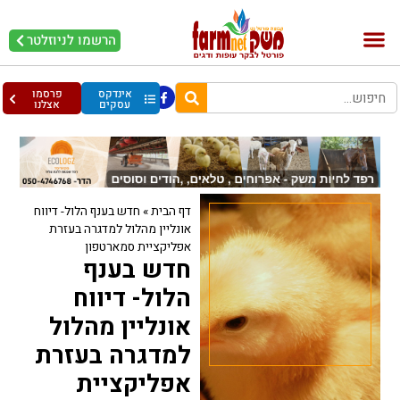
הרשמו לניוזלטר
בקר וחלב
בריאות מהחי
עופות וביצים
אינדקס
פרסמו
עסקים
אצלנו
דף הבית
»
חדש בענף הלול- דיווח
אונליין מהלול למדגרה בעזרת
אפליקציית סמארטפון
חדש בענף
הלול- דיווח
אונליין מהלול
למדגרה בעזרת
אפליקציית