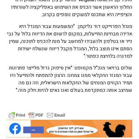
החלוץ הראשון אשר הכניס את השימוש באפליקציה לשורותיו
והציפייה היא שתכנס למשקים נוספים בקרוב.
מנהל הפרוייקט דוד גליקמן: "המשמעות עבור המגדל היא
אדירה מבחינת התייעלות, במקום לרשום את הדיווח בלול על גבי
נייר או בטלפון ולהעבירו למחשב על מנת להכניס לתוכנה, שמין
הסתם אינו מוצב בלול, המגדל מקבל דיווח שנשלח ישירות
למדגרה בלחיצת כפתור."
שלום ברויאר מנכ"ל מקסופט: "אין סיפוק גדול מלייצר פתרונות
עבור המגזר החקלאי ממנו צמחנו. הרצון להתפתח ולהתייעל היו
תמיד הקווים המנחים של החקלאות הישראלית, וזה גם מה
שמיצב אותה כמתקדמת בעולם ואנו גאים להיות חלק מזה."