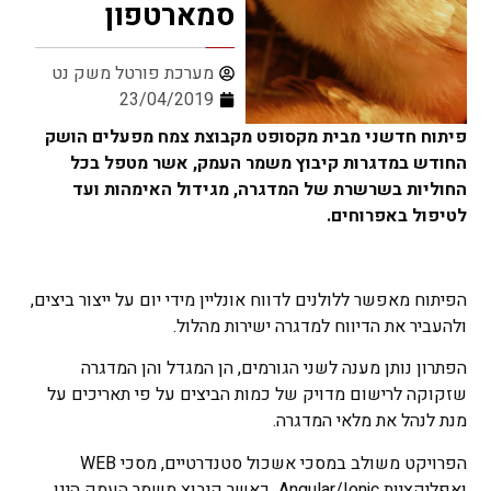
סמארטפון
מערכת פורטל משק נט
23/04/2019
פיתוח חדשני מבית מקסופט מקבוצת צמח מפעלים הושק
החודש במדגרות קיבוץ משמר העמק, אשר מטפל בכל
החוליות בשרשרת של המדגרה, מגידול האימהות ועד
לטיפול באפרוחים.
הפיתוח מאפשר ללולנים לדווח אונליין מידי יום על ייצור ביצים,
ולהעביר את הדיווח למדגרה ישירות מהלול.
הפתרון נותן מענה לשני הגורמים, הן המגדל והן המדגרה
שזקוקה לרישום מדויק של כמות הביצים על פי תאריכים על
מנת לנהל את מלאי המדגרה.
הפרויקט משולב במסכי אשכול סטנדרטיים, מסכי WEB
ואפליקציות Angular/Ionic כאשר קיבוץ משמר העמק הינו