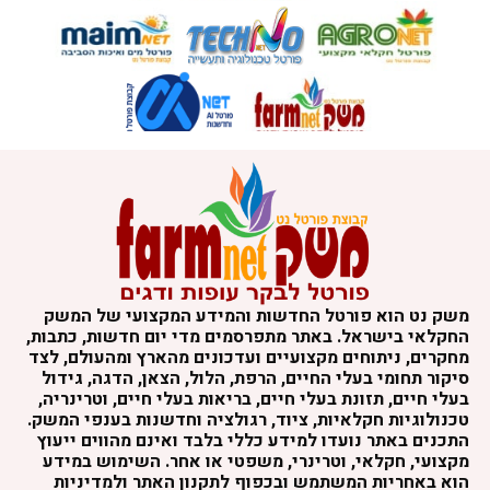
משק נט הוא פורטל החדשות והמידע המקצועי של המשק
החקלאי בישראל. באתר מתפרסמים מדי יום חדשות, כתבות,
מחקרים, ניתוחים מקצועיים ועדכונים מהארץ ומהעולם, לצד
סיקור תחומי בעלי החיים, הרפת, הלול, הצאן, הדגה, גידול
בעלי חיים, תזונת בעלי חיים, בריאות בעלי חיים, וטרינריה,
טכנולוגיות חקלאיות, ציוד, רגולציה וחדשנות בענפי המשק.
התכנים באתר נועדו למידע כללי בלבד ואינם מהווים ייעוץ
מקצועי, חקלאי, וטרינרי, משפטי או אחר. השימוש במידע
הוא באחריות המשתמש ובכפוף לתקנון האתר ולמדיניות