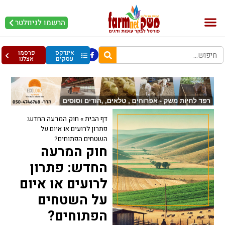
הרשמו לניוזלטר
בקר וחלב
בריאות מהחי
עופות וביצים
אינדקס
פרסמו
עסקים
אצלנו
דף הבית
»
חוק המרעה החדש:
פתרון לרועים או איום על
השטחים הפתוחים?
חוק המרעה
החדש: פתרון
לרועים או איום
על השטחים
הפתוחים?