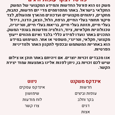
משק נט הוא פורטל החדשות והמידע המקצועי של המשק
החקלאי בישראל. באתר מתפרסמים מדי יום חדשות, כתבות,
מחקרים, ניתוחים מקצועיים ועדכונים מהארץ ומהעולם, לצד
סיקור תחומי בעלי החיים, הרפת, הלול, הצאן, הדגה, גידול
בעלי חיים, תזונת בעלי חיים, בריאות בעלי חיים, וטרינריה,
טכנולוגיות חקלאיות, ציוד, רגולציה וחדשנות בענפי המשק.
התכנים באתר נועדו למידע כללי בלבד ואינם מהווים ייעוץ
מקצועי, חקלאי, וטרינרי, משפטי או אחר. השימוש במידע
הוא באחריות המשתמש ובכפוף לתקנון האתר ולמדיניות
הפרטיות.
אנו מכבדים זכויות יוצרים. אם זיהיתם באתר תוכן או צילום
שיש לכם זכויות בו, ניתן לפנות אלינו באמצעות עמוד יצירת
הקשר.
אינדקס משקנט
ניווט
חדשות
אינדקס עסקים
עופות וביצים
שימושון
בקר וחלב
לוח מודעות
דגים
צרו קשר
אצות