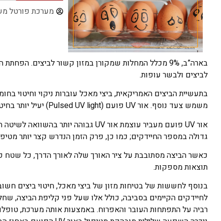
מערכת פורטל מש
בארה”ב, 9% מכלל המחלות שמקורן במזון קשור לביצים. ה
לביצים ולבשר עופות.
משמש צעד נוסף. אור UV פועם (Pulsed UV light) יעיל יותר בחיטוי.
אור UV פועם מעביר עוצמת אור UV גבוה
גדולה במספר החיידקים; כמו כן, פרק הזמן הנדרש קצר יותר מטיפול באור V
תוצאות מספקות.
בנוסף לחששות של בטיחות מזון של ביצי מאכל, חיטוי ביצים חש