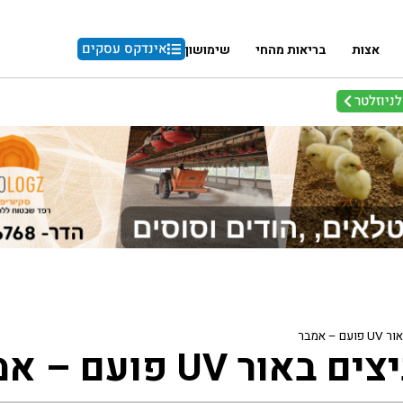
אינדקס עסקים
אצות
בריאות מהחי
שימושון
ניוזלטר
 – אמבר
אור UV פועם – אמבר