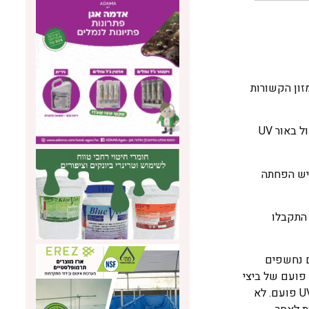
מזון הקשורות
בתעשיית הביצים האמריקאית, ביצי מאכל עוברות ניקוי וחיטוי בחומרים אנטי-מיקרוביאליים כימיים. גם ביצי רבייה עוברות טיפול דומה. טיפול באור UV
מכך יש הפחתה
UV פועם, ותוך 27 שניות של חשיפה התקבלו
ם נחשפים
חיידקים הקיימים בסביבה, כולל אלו שעל פני קליפת הביצה, שחלקם עלולים להיות פתוגניים. לכן, נבדקו ההשפעות של טיפול באור UV פועם של ביצי
רביה על התפתחות העובר והאפרוח. באמצעות אותה מערכת, טופלו 4 קבוצות של 125 ביציות פוריות בעוצמות זהות וגדולות יותר של אור UV פועם. לא