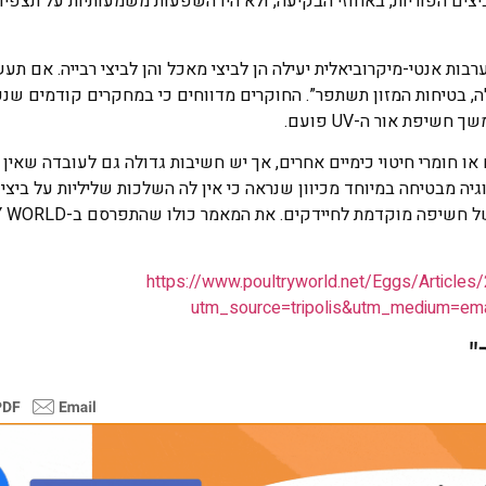
קת מטיפול באור UV הפועם באחוז הביצים הפוריות, באחוזי הבקיעה, ולא היו השפעות משמעותיות על תצ
“המחקר שלנו תומך ביישום אור UV פועם כהתערבות אנטי-מיקרוביאלית יעילה הן לביצי מאכל והן לביצי רבייה. 
ולות העיבוד שלה, בטיחות המזון תשתפר”. החוקרים מדווחים כי במחקרים קודמים 
 או חומרי חיטוי כימיים אחרים, אך יש חשיבות גדולה גם לעובדה שאין 
יה מבטיחה במיוחד מכיוון שנראה כי אין לה השלכות שליליות על ביצי ר
ישפר את בריאות האפרוחים הבוקעים, ואת איכותם על ידי מניעה של
https://www.poultryworld.net/Eggs/Article
utm_source=tripolis&utm_medium=em
"