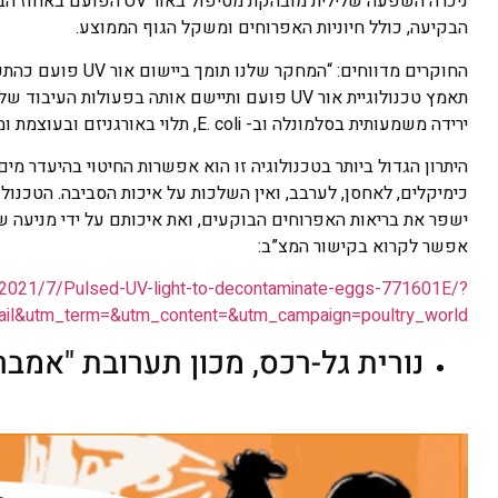
ניכרה השפעה שלילית מובה
הבקיעה, כולל חיוניות האפרוחים ומשקל הגוף הממוצע.
החוקרים מדווחים: 
תאמץ טכנולוגיית אור UV פועם ותיישם אותה בפע
ירידה משמעותית בסלמונלה וב- E. coli, תלוי באורגניזם ובעוצמת ומשך חשיפת אור ה-UV פועם.
היתרון הגדול ביותר בטכנולוגיה זו הוא אפשרות החיטוי בהיעדר מים
כימיקלים, לאחסן, לערבב, ואין השלכות על איכות הסביבה. הטכנולוג
אפשר לקרוא בקישור המצ”ב:
s/2021/7/Pulsed-UV-light-to-decontaminate-eggs-771601E/?
ail&utm_term=&utm_content=&utm_campaign=poultry_world
נורית גל-רכס, מכון תערובת "אמבר