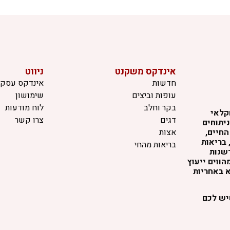
אינדקס משקנט
ניווט
חדשות
אינדקס עסקי
עופות וביצים
שימושון
בקר וחלב
לוח מודעות
קלאי
דגים
צרו קשר
יתוחים
החיים,
אצות
 בריאות
בריאות מהחי
דשנות
ווים ייעוץ
א באחריות
שיש לכם