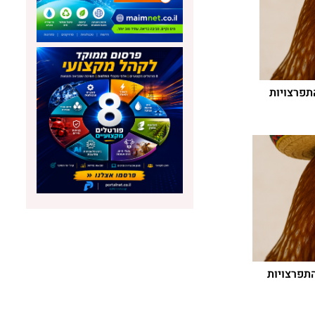
התפרצויות
קריאה לעצור את יבוא בשר העוף מברזיל על
ועדת 
רקע בטחוני, כלכלי ובריאותי
ושליש
ל-2042
התפרצויות