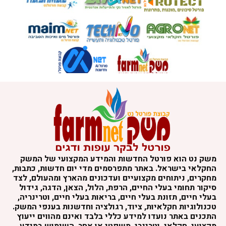
משק נט הוא פורטל החדשות והמידע המקצועי של המשק
החקלאי בישראל. באתר מתפרסמים מדי יום חדשות, כתבות,
מחקרים, ניתוחים מקצועיים ועדכונים מהארץ ומהעולם, לצד
סיקור תחומי בעלי החיים, הרפת, הלול, הצאן, הדגה, גידול
בעלי חיים, תזונת בעלי חיים, בריאות בעלי חיים, וטרינריה,
טכנולוגיות חקלאיות, ציוד, רגולציה וחדשנות בענפי המשק.
התכנים באתר נועדו למידע כללי בלבד ואינם מהווים ייעוץ
מקצועי, חקלאי, וטרינרי, משפטי או אחר. השימוש במידע