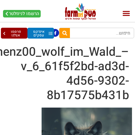
הרשמו לניוזלטר
בקר וחלב
בריאות מהחי
עופות וביצים
אינדקס
פרסמו
עסקים
אצלנו
menz00_wolf_im_Wald_
v_6_61f5f2bd-ad3d
4d56-9302
8b17575b431