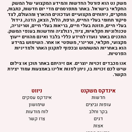
שק נט הוא פורטל החדשות והמידע המקצועי של המשק
חקלאי בישראל. באתר מתפרסמים מדי יום חדשות, כתבות,
חקרים, ניתוחים מקצועיים ועדכונים מהארץ ומהעולם, לצד
יקור תחומי בעלי החיים, הרפת, הלול, הצאן, הדגה, גידול
עלי חיים, תזונת בעלי חיים, בריאות בעלי חיים, וטרינריה,
כנולוגיות חקלאיות, ציוד, רגולציה וחדשנות בענפי המשק.
תכנים באתר נועדו למידע כללי בלבד ואינם מהווים ייעוץ
קצועי, חקלאי, וטרינרי, משפטי או אחר. השימוש במידע
וא באחריות המשתמש ובכפוף לתקנון האתר ולמדיניות
פרטיות.
נו מכבדים זכויות יוצרים. אם זיהיתם באתר תוכן או צילום
יש לכם זכויות בו, ניתן לפנות אלינו באמצעות עמוד יצירת
קשר.
אינדקס משקנט
ניווט
חדשות
אינדקס עסקים
עופות וביצים
שימושון
בקר וחלב
לוח מודעות
דגים
צרו קשר
אצות