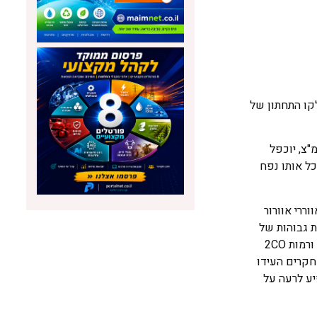
קו התחתון של
 בתקרה מאפשר את הרחבת נפח האוויר הקר הנכנס, ובעקבות זאת, גדלה יכולת אחיזת המים שלו. כאשר האוויר מחומם ב- 11 מ"צ, יוכפל
רים מים, מתחמם מ- 5 מ"צ ל- 16 מעלות צלזיוס, יוכל אותו נפח
ררי אוורור
יה יש להקפיד שלא תעבור רמה של 60% לכל היותר. רמות גבוהות של
פחמן דו-חמצני (2CO) ושל פחמן חד-חמצני ((CO משפיעות על ביצועי ההודים. במחקרים בנושא הוכח כי רמות CO הגבוהות מ- 25 PPM ורמות 2CO
 מחקרים העידו
 משפיע לרעה על