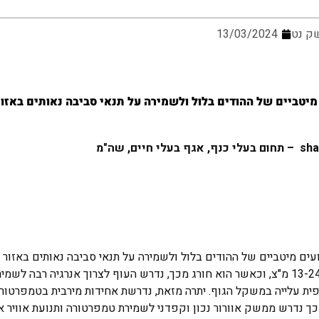
ק נט
13/03/2024
ם מיטביים של ההודים בלול ולשמירה על תנאי סביבה נאותים באזו
sha
–
תחום בעלי כנף, אגף בעלי חיים, שה"מ
יצועים מיטביים של ההודים בלול ולשמירה על תנאי סביבה נאותים באזור
העופות. התחום התרמוניטרלי של הודים מבוגרים נמצא בטווח של 13-24 מ"צ, וכאשר הוא חורג מכך, נדרש העוף לצרוך אנרגיה רבה 
ית עלייה במשקל הגוף. יתרה מזאת, נדרשת אחידות מירבית בטמפרטורת 
ך נדרש ממשק אוורור נכון וקפדני לשמירת טמפרטורה ותנועת אוויר א