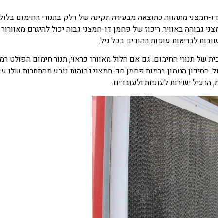
דו-חמצני מתהווה כתוצאה מבעירה תקינה של דלק בתנורי החימום בלו
י גבוהה באוויר. ריכוז של פחמן דו-חמצני גבוה יכול להיגרם מאוורור 
של תנורי החימום. גם אם הלול מאוורר כראוי, תנור חימום הפולט רמ
לול. הסיכון הטמון ברמות פחמן חד-חמצני גבוהות נובע מהתחרות שלו ע
 הרעיל ישירות לעופות ולעובדים.