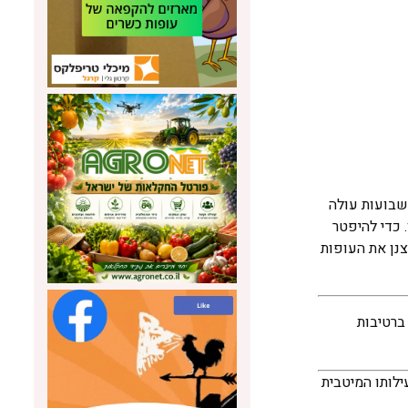
ועיים מייצרים 1,000 הודים זכרים כמות של 47 ליטר מים הנפלטת ללול; בגיל 4 שבועות נפלטת כמות של 188 ליטר ליום; ובגיל 6 שבועות עולה
ליטר מים ליום לכל 1,000 הודנים בעת האימון. כדי להיפטר
צנן את העופות
ברטיבות
עילותו המיטבית