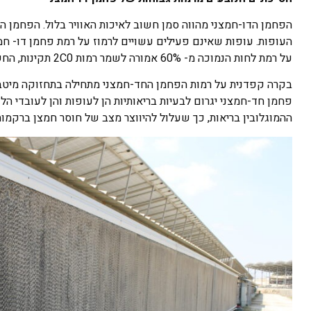
הפחמן הדו-חמצני מהווה סמן חשוב לאיכות האוויר בלול. הפחמן ה
העופות. עופות שאינם פעילים עשויים לרמוז על רמת פחמן דו- חמצנ
על רמת לחות הנמוכה מ- 60% אמורה לשמר רמות 2C0 תקינות, החשובות לבריאות עופות ההודים בכל גיל.
בקרה קפדנית על רמות הפחמן החד-חמצני מתחילה בתחזוקה מיטבית 
פחמן חד-חמצני יגרום לבעיות בריאותיות הן לעופות והן לעובדי ה
ההמוגלובין בריאות, כך שעלול להיווצר מצב של חוסר חמצן ברקמות,