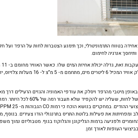
אחידה בטווח התרמוניטרלי, וכך תימנע הצטברות לחות על הרפד ועל חל
 ותיחסך אנרגיה לחימום.
האוויר החם
כושר אחיזת המים של אותו נפח אוויר; כך לדוגמה, כאשר 1,000 מ"ק אוויר המכיל 6 ליט
אופן מיטבי מהרפד ויסלק את עודפי האמוניה והגזים הרעילים דרך מאוו
מינימום. לאחר שהעופות מגיעים לבגרות, הם מייצרים כמות גדולה של לחות, שעל
 דלקת קרום הלב ומפחיתות את פעילות בלוטת התריס בתרנגולי הודו צעירים. בנוסף,
4,00 PPM גרמו לבעיות בחילוף החומרים ולפגיעה ברמות הגליקוגן והגלוקוז בגוף. מטבוליזם נמוך
ביצועי העופות לאורך זמן.