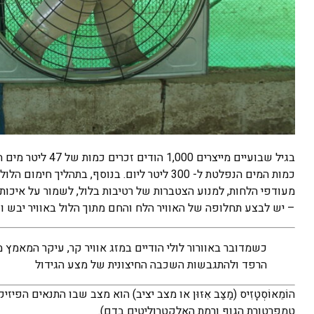
מעודפי הלחות, למנוע הצטברות של רטיבות בלול, לשמור על איכות 
– יש לבצע תחלופה של האוויר הלח והחם מתוך הלול באוויר יבש וק
כשמדובר באוורור לולי הודיים במזג אוויר קר, עיקר המאמץ 
הרפד ולהתגבשות השכבה החיצונית של מצע הגידול
הוֹמֵאוֹסְטָזִיס (מַצַּב אִזּוּן או מצב יציב) הוא מצב שבו התנאים
טמפרטורת הגוף ורמת האלקטרוליטים בדם).