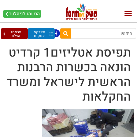
הרשמו לניוזלטר
בקר וחלב
בריאות מהחי
עופות וביצים
אינדקס
פרסמו
עסקים
אצלנו
תפיסת אטליזים1 קרדיט
הונאה בכשרות הרבנות
הראשית לישראל ומשרד
החקלאות