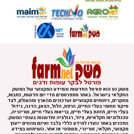
משק נט הוא פורטל החדשות והמידע המקצועי של המשק
החקלאי בישראל. באתר מתפרסמים מדי יום חדשות, כתבות,
מחקרים, ניתוחים מקצועיים ועדכונים מהארץ ומהעולם, לצד
סיקור תחומי בעלי החיים, הרפת, הלול, הצאן, הדגה, גידול
בעלי חיים, תזונת בעלי חיים, בריאות בעלי חיים, וטרינריה,
טכנולוגיות חקלאיות, ציוד, רגולציה וחדשנות בענפי המשק.
התכנים באתר נועדו למידע כללי בלבד ואינם מהווים ייעוץ
מקצועי, חקלאי, וטרינרי, משפטי או אחר. השימוש במידע