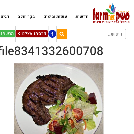
חדשות
עופות וביצים
בקר וחלב
דגים
פרסמו אצלנו
הרשמו ל
file8341332600708