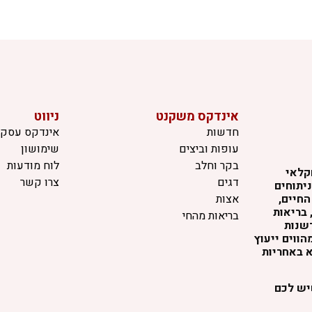
אינדקס משקנט
ניווט
חדשות
אינדקס עסקי
עופות וביצים
שימושון
בקר וחלב
לוח מודעות
קלאי
דגים
צרו קשר
יתוחים
החיים,
אצות
 בריאות
בריאות מהחי
דשנות
ווים ייעוץ
א באחריות
שיש לכם