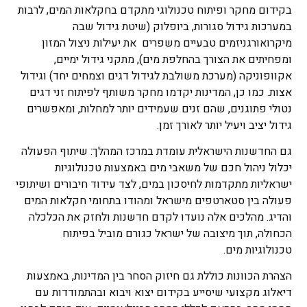
בקידום מחקר ופיתוח טכנולוגי מתקדם בחקלאות המים, לרבות
במערכות גידול סגורות, ביופלוק (שיטת גידול שבה
מיקרואורגניזמים טבעיים משפרים את יעילות ניצול המזון
ומפחיתים את הצורך בהחלפת מים), מתקני גידול ימיים,
אקוופוניקה (מערכת משולבת לגידול דגים וצמחים יחד) וגידול
אצות. כמו כן, המדינות יקדמו מחקר משותף לפיתוח זני דגים
נטולי פתוגנים, שהם זנים שעמידים יותר למחלות, ומאפשרים
גידול יציב ויעיל יותר לאורך זמן.
גם החדשנות הישראלית עומדת במרכז המהלך: שיתוף הפעולה
יכלול ניהול חכם של משאבי מים באמצעות טכנולוגיות
ישראליות מתקדמות לחיסכון במים, לצד עידוד חיבורים ושיתופי
פעולה בין סטארטפים מישראל ומהודו בתחומי חקלאות המים
והדיג. מהלכים אלה נועדו לקדם חדשנות ולחזק את הכלכלה
הכחולה, תוך מיצובה של ישראל כגורם מוביל בפיתוח
טכנולוגיות מים.
הצהרת הכוונות כוללת גם חיזוק הסחר בין המדינות, באמצעות
דיאלוג מקצועי שיסייע בקידום יצוא ויבוא ובהתמודדות עם