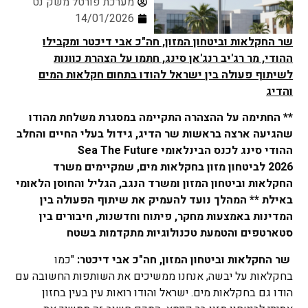
מערכת פורטל משק נט
14/01/2026
שר החקלאות וביטחון המזון, חה"כ אבי דיכטר ומקבילו
ההודי, מר רג'יב רנג'אן סינג, חתמו על הצהרת כוונות
לשיתוף פעולה בין ישראל להודו בתחום חקלאות המים
והדיג
** החתימה על ההצהרה התקיימה במסגרת משלחת מהודו
שהגיעה ארצה בראשות שר הדיג, גידול בעלי החיים והחלב
ההודי סינג לכנס הבינלאומי
Sea The Future
2026
לביטחון מזון בחקלאות מים, שמקיימים משרד
החקלאות וביטחון המזון ומשרד הנגב, הגליל והחוסן הלאומי
באילת ** המהלך נועד להעמיק את שיתוף הפעולה בין
המדינות באמצעות מחקר, פיתוח וחדשנות, חיבורים בין
סטארטפים והטמעת טכנולוגיות מתקדמות בשטח
שר החקלאות וביטחון המזון, חה"כ אבי דיכטר:
"כמו
בחקלאות על יבשה, אנחנו ממשיכים את השותפות החשובה עם
הודו גם בחקלאות מים. ישראל והודו רואות עין בעין בחזון