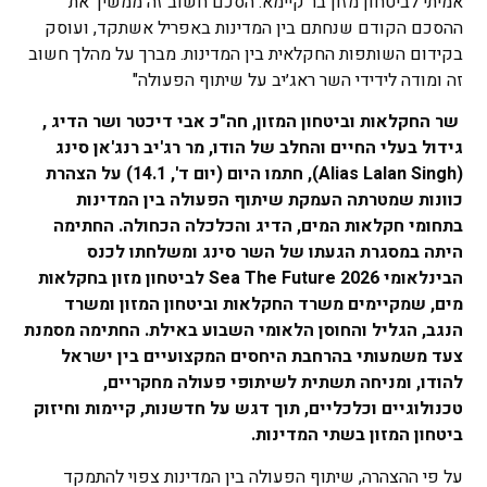
אמיתי לביטחון מזון בר קיימא. הסכם חשוב זה ממשיך את
ההסכם הקודם שנחתם בין המדינות באפריל אשתקד, ועוסק
בקידום השותפות החקלאית בין המדינות. מברך על מהלך חשוב
זה ומודה לידידי השר ראג׳יב על שיתוף הפעולה"
שר החקלאות וביטחון המזון, חה"כ אבי דיכטר ושר הדיג ,
גידול בעלי החיים והחלב של הודו, מר רג'יב רנג'אן סינג
(
Alias Lalan Singh
), חתמו היום (יום ד', 14.1) על הצהרת
כוונות שמטרתה העמקת שיתוף הפעולה בין המדינות
בתחומי חקלאות המים, הדיג והכלכלה הכחולה. החתימה
היתה במסגרת הגעתו של השר סינג ומשלחתו לכנס
הבינלאומי
Sea The Future 2026
לביטחון מזון בחקלאות
מים, שמקיימים משרד החקלאות וביטחון המזון ומשרד
הנגב, הגליל והחוסן הלאומי השבוע באילת. החתימה מסמנת
צעד משמעותי בהרחבת היחסים המקצועיים בין ישראל
להודו, ומניחה תשתית לשיתופי פעולה מחקריים,
טכנולוגיים וכלכליים, תוך דגש על חדשנות, קיימות וחיזוק
ביטחון המזון בשתי המדינות.
על פי ההצהרה, שיתוף הפעולה בין המדינות צפוי להתמקד