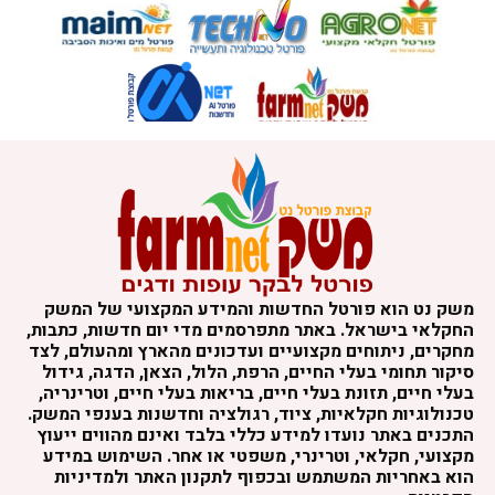
משק נט הוא פורטל החדשות והמידע המקצועי של המשק
החקלאי בישראל. באתר מתפרסמים מדי יום חדשות, כתבות,
מחקרים, ניתוחים מקצועיים ועדכונים מהארץ ומהעולם, לצד
סיקור תחומי בעלי החיים, הרפת, הלול, הצאן, הדגה, גידול
בעלי חיים, תזונת בעלי חיים, בריאות בעלי חיים, וטרינריה,
טכנולוגיות חקלאיות, ציוד, רגולציה וחדשנות בענפי המשק.
התכנים באתר נועדו למידע כללי בלבד ואינם מהווים ייעוץ
מקצועי, חקלאי, וטרינרי, משפטי או אחר. השימוש במידע
הוא באחריות המשתמש ובכפוף לתקנון האתר ולמדיניות