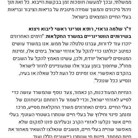
ממשלתי, ובכך למעשה חוסכות זמן בבקשת הייבוא. כל זאת תוך
ניהול סיכונים והמשך שמירה מיטבית על בריאות הציבור ובריאות
בעלי החיים הנמצאים בישראל.
ד"ר שלמה גראזי, רופא וטרינר ראשי ליבוא ויצוא
בשירותים הווטרינריים במשרד החקלאות
: "הימים האחרונים
יזכרו עוד לדורות, עברנו טלטלה של ממש. אנו במשרד עושים
כמיטב יכולתנו כדי להקל על אזרחי ישראל. בימים אלו, זמינות
המטוסים לישראל יורדת, ולכן, עשינו מאמץ להקל על השבים
מחו"ל, שיחסוך בזמן עבור אלו שמעוניינים לחזור לישראל
בהקדם האפשרי. אנו זמינים כל העת לכל שאלה או בעיה,
ונסייע ככל שנוכל".
הנחיות המעודכנות, הן כאמור, צעד נוסף שהמשרד עושה כדי
לסייע לאזרחי ישראל, וכדי לשמור על רווחתם וביטחונם של
בעלי החיים. בימים האחרונים משרד החקלאות מסייע, מרכז
ומנתב פינוי וחילוץ של בעלי חיים שנותרו בשטחי העוטף: בעלי
חיים אשר נקלעו לאזורי הקרב ובעליהם פונו למקום שלא
מאפשר שהיית בעלי חיים, תושבים שנאלצו להשאיר מאחור את
חיות המחמד, פינות חי שנותרו ביישובים הללו ועוד.