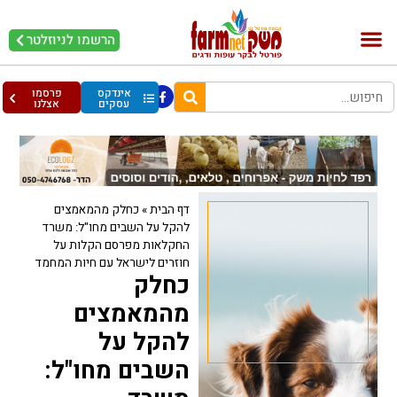
הרשמו לניוזלטר
בקר וחלב
בריאות מהחי
עופות וביצים
אינדקס
פרסמו
עסקים
אצלנו
דף הבית
»
כחלק מהמאמצים
להקל על השבים מחו"ל: משרד
החקלאות מפרסם הקלות על
חוזרים לישראל עם חיות המחמד
כחלק
מהמאמצים
להקל על
השבים מחו"ל: