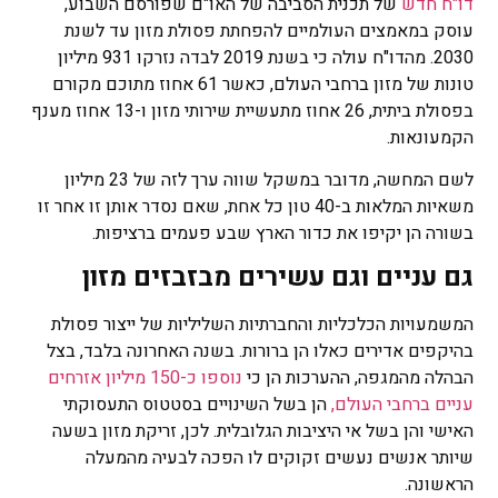
דו"ח חדש
של תכנית הסביבה של האו"ם שפורסם השבוע,
עוסק במאמצים העולמיים להפחתת פסולת מזון עד לשנת
2030. מהדו"ח עולה כי בשנת 2019 לבדה נזרקו 931 מיליון
טונות של מזון ברחבי העולם, כאשר 61 אחוז מתוכם מקורם
בפסולת ביתית, 26 אחוז מתעשיית שירותי מזון ו-13 אחוז מענף
הקמעונאות.
לשם המחשה, מדובר במשקל שווה ערך לזה של 23 מיליון
משאיות המלאות ב-40 טון כל אחת, שאם נסדר אותן זו אחר זו
בשורה הן יקיפו את כדור הארץ שבע פעמים ברציפות.
גם עניים וגם עשירים מבזבזים מזון
המשמעויות הכלכליות והחברתיות השליליות של ייצור פסולת
בהיקפים אדירים כאלו הן ברורות. בשנה האחרונה בלבד, בצל
הבהלה מהמגפה, ההערכות הן כי
נוספו כ-150 מיליון אזרחים
עניים ברחבי העולם,
הן בשל השינויים בסטטוס התעסוקתי
האישי והן בשל אי היציבות הגלובלית. לכן, זריקת מזון בשעה
שיותר אנשים נעשים זקוקים לו הפכה לבעיה מהמעלה
הראשונה.