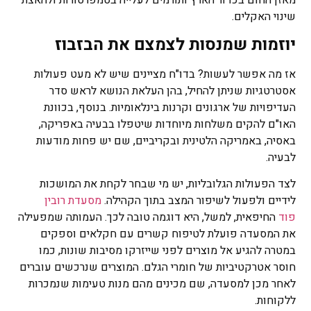
מאזן החום בכדור הארץ ותורמים לעלייה בטמפרטורות ולהאצת
שינוי האקלים.
יוזמות שמנסות לצמצם את הבזבוז
אז מה אפשר לעשות? בדו"ח מציינים שיש לא מעט פעולות
אסטרטגיות שניתן להחיל, בהן העלאת הנושא לראש סדר
העדיפויות של ארגונים וקרנות בינלאומיות. בנוסף, בכוונת
האו"ם להקים משלחות מיוחדות שיטפלו בבעיה באפריקה,
באסיה, באמריקה הלטינית ובקריביים, שם יש פחות מודעות
לבעיה.
לצד הפעולות הגלובליות, יש מי שבחר לקחת את המושכות
לידיים ולפעול לשיפור המצב בתוך הקהילה.
מסעדת רובין
פוד
החיפאית, למשל, היא דוגמה טובה לכך. העמותה שמפעילה
את המסעדה פועלת לטיפוח קשרים עם חקלאים וספקים
במטרה להגיע אל מוצרים לפני שייזרקו מסיבות שונות, כמו
חוסר אטרקטיביות של חומרי הגלם. המוצרים שנרכשים עוברים
לאחר מכן למסעדה, שם מכינים מהם מנות טעימות שנמכרות
ללקוחות.