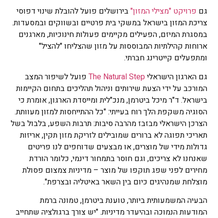
גם
פרויקט "מצילי המזון"
בירושלים פועל להובלת שינוי דפוסי
צריכת המזון בישראל במשקי בית פרטיים ובשווקים ובמסעדות.
במסגרת המיזם, הפעילים מקיימים פעולות חינוכיות, מארגנים
ארוחות קהילתיות המבוססות על מזון שהצליחו "להציל"
ומתפעלים קייטרינג חברתי.
גם הארגון הישראלי
The Natural Step
פועל לשיפור המצב
המורכב על ידי הצעת שירותים וניהול תהליכים בתחום הקיימות
בישראל. ד"ר מיכל ביטרמן, מנכ"לית ומייסדת הארגון, אומרת כי
הסוגיה משקפת הלך רוח בעייתי: "כל ההתייחסות למזון מעוותת.
הצרכן הישראלי מבזבז מהרבה סיבות: תרבות השפע, בלבול בשל
תאריכי תפוגה לא ברורים שמובילים לזריקת מזון תקין, אריזות
גדולות מידי של מוצרים, או מבצעים שדוחפים לנו פריטים
שאנחנו לא צריכים, וגם חוסר בתמחור דינמי, כלומר הורדת
מחירים לפני שפג תוקפו של מוצר – מדיניות צמצום פסולת
מוצלחת שמנהיגים כיום בין השאר באיטליה ובצרפת".
הבעיה המשמעותית ביותר, טוענת ביטרמן, טמונה ברמת
המודעות הנמוכה ובהיעדר מדיניות. "יש צורך ברגולציה שתחייב