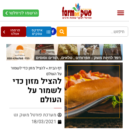
הרשמו לניוזלטר
בקר וחלב
בריאות מהחי
עופות וביצים
אינדקס
פרסמו
עסקים
אצלנו
דף הבית
»
להציל מזון כדי לשמור
על העולם
להציל מזון כדי
לשמור על
העולם
מערכת פורטל משק נט
18/03/2021