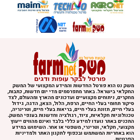
משק נט הוא פורטל החדשות והמידע המקצועי של המשק
החקלאי בישראל. באתר מתפרסמים מדי יום חדשות, כתבות,
מחקרים, ניתוחים מקצועיים ועדכונים מהארץ ומהעולם, לצד
סיקור תחומי בעלי החיים, הרפת, הלול, הצאן, הדגה, גידול
בעלי חיים, תזונת בעלי חיים, בריאות בעלי חיים, וטרינריה,
טכנולוגיות חקלאיות, ציוד, רגולציה וחדשנות בענפי המשק.
התכנים באתר נועדו למידע כללי בלבד ואינם מהווים ייעוץ
מקצועי, חקלאי, וטרינרי, משפטי או אחר. השימוש במידע
הוא באחריות המשתמש ובכפוף לתקנון האתר ולמדיניות
הפרטיות.