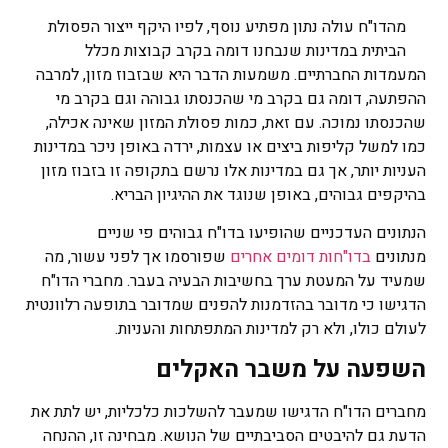
מהדו"ח עולה נתון מפתיע נוסף, לפיו היקף ייצור הפסולת
הביתית במדינות שנבחנו דומה בקרב קבוצות מכלל
המעמדות החברתיים. משמעות הדבר היא שבזבוז מזון, למרבה
ההפתעה, דומה גם בקרב מי שהכנסתו גבוהה וגם בקרב מי
שהכנסתו נמוכה. עם זאת, כמות פסולת המזון שאינה אכילה,
כמו למשל קליפות ביצים או עצמות, ירדה באופן ניכר במדינות
העניות יותר, אך גם במדינות אלו נרשם בתקופה זו בזבוז מזון
בהיקפים גבוהים, באופן שנוגד את ההיגיון הבריא.
הנתונים העדכניים שהופיעו בדו"ח גבוהים פי שניים
מנתונים
בדו"חות דומים אחרים
שפורסמו אך לפני עשור, מה
שמעיד על המעטת ערך בחשיבות הבעיה בעבר. מחברי הדו"ח
הדגישו כי מדובר בהזדמנות להפנים שמדובר בתופעה רלוונטית
לעולם כולו, ולא רק למדינות המתפתחות והעניות.
השפעה על משבר האקלים
מחברים הדו"ח הדגישו שמעבר להשלכות כלכליות, יש לתת את
הדעת גם להיבטים הסביבתיים של הנושא. מבחינה זו, ההנחה