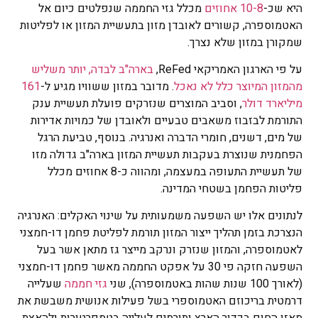
היא שכ-
10-8 אחוזים
מכלל גזי החממה שנפלטים כיום אל
האטמוספרה, קשורים לאובדן מזון בתעשיית המזון או לפליטות
שמקורן במזון שלא נצרך.
על פי הארגון האמריקאי ReFed,
בארה"ב לבדה, יותר משליש
מהמזון המיוצר כלל לא נאכל
. מדובר במזון ששוויו מגיע ל-
161
מיליארד דולר
, וסביב המוצרים שנזרקים פועלת תעשיית ענק
התורמת לבזבוז משאבים טבעיים ולאובדן של כמויות אדירות
של מים, דשנים, חומרי הדברה ואנרגיה. בנוסף, טביעת הרגל
הפחמנית שנוצרת בעקבות תעשיית המזון בארה"ב גדולה מזו
של תעשיית התעופה במעצמה, ומהווה כ-8 אחוזים מכלל
פליטות הפחמן בשטחי המדינה.
לנתונים אלו יש השפעה משמעותית על שינוי האקלים: האנרגיה
הנצרכת בזמן תהליך ייצור המזון תורמת לפליטת פחמן דו-חמצני
לאטמוספרה, והמזון שנזרק ונרקב מייצר גז מתאן אשר בעל
השפעה חזקה פי 30 על אפקט החממה מאשר פחמן דו-חמצני
(לאורך 100 שנות שהות באטמוספרה), שני
גזי חממה
שעלייה
דרמטית בריכוזם האטמוספרי בשל פעילות אנושית משבשת את