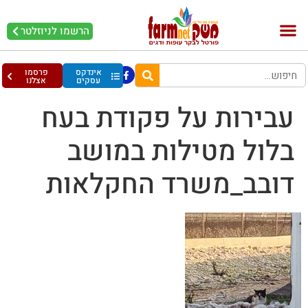
הרשמו לניוזלטר
בקר וחלב
בריאות מהחי
עופות וביצים
אינדקס
פרסמו
עסקים
אצלנו
עבירות על פקודת בעח
בלול מטילות במושב
דובב_משרד החקלאות