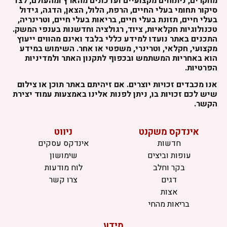
מחקרים, ניתוחים מקצועיים ועדכונים מהארץ ומהעולם, לצד
סיקור תחומי בעלי החיים, הרפת, הלול, הצאן, הדגה, גידול
בעלי חיים, תזונת בעלי חיים, בריאות בעלי חיים, וטרינריה,
טכנולוגיות חקלאיות, ציוד, רגולציה וחדשנות בענפי המשק.
התכנים באתר נועדו למידע כללי בלבד ואינם מהווים ייעוץ
מקצועי, חקלאי, וטרינרי, משפטי או אחר. השימוש במידע
הוא באחריות המשתמש ובכפוף לתקנון האתר ולמדיניות
הפרטיות.
אנו מכבדים זכויות יוצרים. אם זיהיתם באתר תוכן או צילום
שיש לכם זכויות בו, ניתן לפנות אלינו באמצעות עמוד יצירת
הקשר.
אינדקס משקנט
ניווט
חדשות
אינדקס עסקים
עופות וביצים
שימושון
בקר וחלב
לוח מודעות
דגים
צרו קשר
אצות
בריאות מהחי
מידע