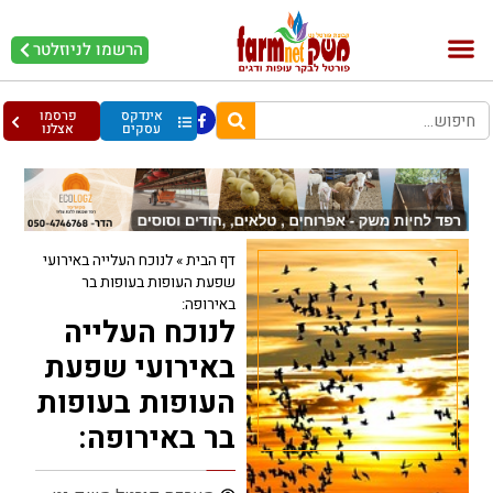
הרשמו לניוזלטר
בקר וחלב
בריאות מהחי
עופות וביצים
אינדקס
פרסמו
עסקים
אצלנו
דף הבית
»
לנוכח העלייה באירועי
שפעת העופות בעופות בר
באירופה:
לנוכח העלייה
באירועי שפעת
העופות בעופות
בר באירופה: