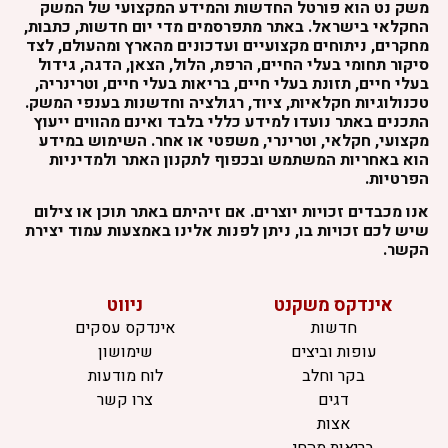
משק נט הוא פורטל החדשות והמידע המקצועי של המשק
החקלאי בישראל. באתר מתפרסמים מדי יום חדשות, כתבות,
מחקרים, ניתוחים מקצועיים ועדכונים מהארץ ומהעולם, לצד
סיקור תחומי בעלי החיים, הרפת, הלול, הצאן, הדגה, גידול
בעלי חיים, תזונת בעלי חיים, בריאות בעלי חיים, וטרינריה,
טכנולוגיות חקלאיות, ציוד, רגולציה וחדשנות בענפי המשק.
התכנים באתר נועדו למידע כללי בלבד ואינם מהווים ייעוץ
מקצועי, חקלאי, וטרינרי, משפטי או אחר. השימוש במידע
הוא באחריות המשתמש ובכפוף לתקנון האתר ולמדיניות
הפרטיות.
אנו מכבדים זכויות יוצרים. אם זיהיתם באתר תוכן או צילום
שיש לכם זכויות בו, ניתן לפנות אלינו באמצעות עמוד יצירת
הקשר.
אינדקס משקנט
ניווט
חדשות
אינדקס עסקים
עופות וביצים
שימושון
בקר וחלב
לוח מודעות
דגים
צרו קשר
אצות
בריאות מהחי