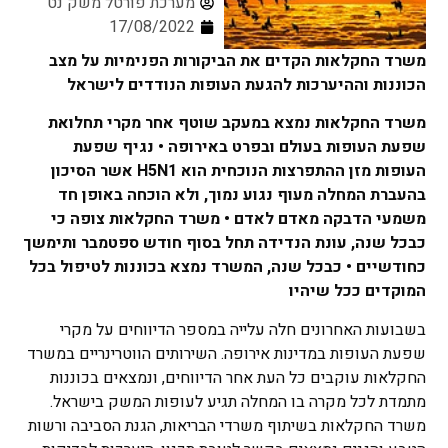
מערכת פורטל משק נט
17/08/2022
משרד החקלאות הקדים את הביקורות הפנימיות על מצב
הכוננות וההיערכות להגעת העופות הנודדים לישראל
משרד החקלאות נמצא במעקב שוטף אחר מקרי תחלואת
שפעת העופות בעולם ובפרט באירופה • נגיף שפעת
העופות מזן ההתפרצות הנוכחית הוא
H5N1
אשר הסיכון
בהעברת המחלה מעוף נגוע נמוך, ולא הוכחה באופן חד
משמעי הדבקה מאדם לאדם • משרד החקלאות צופה כי
כבכל שנה, עונת הנדידה תחל בסוף חודש ספטמבר ותימשך
כחודשיים • כבכל שנה, המשרד נמצא בכוננות לטיפול בכל
המוקדים ככל שיהיו
בשבועות האחרונים חלה עלייה במספר הדיווחים על מקרי
שפעת העופות במדינות אירופה. השירותים הווטרינריים במשרד
החקלאות עוקבים כל העת אחר הדיווחים, ונמצאים בכוננות
מתמדת לכל מקרה בו המחלה תגיע לעופות המשק בישראל.
משרד החקלאות בשיתוף משרדי הבריאות, הגנת הסביבה ורשות