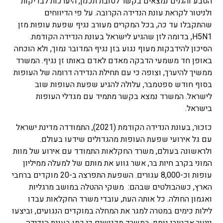
הטבע והגנים נמצאים בקשר לטובת תכנון, היערכות לבדיקות
ולניטור לקראת עונת הנדידה הקרובה. על פי הדיווחים
שהתקבלו עד כה, בכל המקרים מעורב נגיף שפעת עופות מזן
H5N1, בדומה לזן שהגיע לישראל בעונת הנדידה הקודמת.
הסיכון להידבקות מעוף נגוע בזן נגיף המדובר נמוך, ולא הוכחה
באופן חד משמעי הדבקה מאדם לאדם באותו זן נגיף. המשרד
ממשיך להיערך, וצופה כי עם תחילת הנדידה דרומה של העופות
בסוף חודש ספטמבר, עלולה להגיע שפעת העופות שוב
לישראל. המשרד נמצא בקשר מתמיד עם מגדלי העופות
בישראל.
כזכור, בעונת הנדידה הקודמת (2021), התמודדה מדינת ישראל
עם גל אירועי שפעת העופות מהגדולים שידעו בעולם.
ולראשונה בעולם, משרד החקלאות התמודד עם אירוע של מוות
המוני בקרב חיות בר, אשר גווע את מותם של למעלה ממיליון
עופות וכ-8,000 עגורים. השפעת התפרצה ב-20 מוקדים ברחבי
הארץ, כשהבולטים שבהם: משקי ההטלה במושב מרגליות
ואגמון החולה. כל אותה העת, עובדי משרד החקלאות עבדו
לילות כימים במטרה למגר את המחלה במוקדים הנגועים, וביצעו