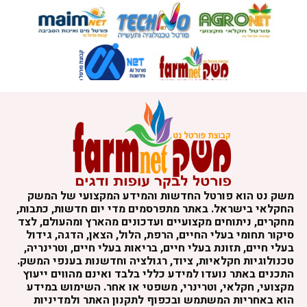
משק נט הוא פורטל החדשות והמידע המקצועי של המשק
החקלאי בישראל. באתר מתפרסמים מדי יום חדשות, כתבות,
מחקרים, ניתוחים מקצועיים ועדכונים מהארץ ומהעולם, לצד
סיקור תחומי בעלי החיים, הרפת, הלול, הצאן, הדגה, גידול
בעלי חיים, תזונת בעלי חיים, בריאות בעלי חיים, וטרינריה,
טכנולוגיות חקלאיות, ציוד, רגולציה וחדשנות בענפי המשק.
התכנים באתר נועדו למידע כללי בלבד ואינם מהווים ייעוץ
מקצועי, חקלאי, וטרינרי, משפטי או אחר. השימוש במידע
הוא באחריות המשתמש ובכפוף לתקנון האתר ולמדיניות