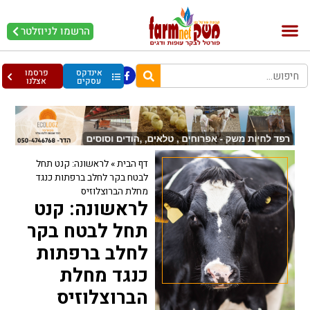
הרשמו לניוזלטר
בקר וחלב
בריאות מהחי
עופות וביצים
אינדקס
פרסמו
עסקים
אצלנו
דף הבית
»
לראשונה: קנט תחל
לבטח בקר לחלב ברפתות כנגד
מחלת הברוצלוזיס
לראשונה: קנט
תחל לבטח בקר
לחלב ברפתות
כנגד מחלת
הברוצלוזיס