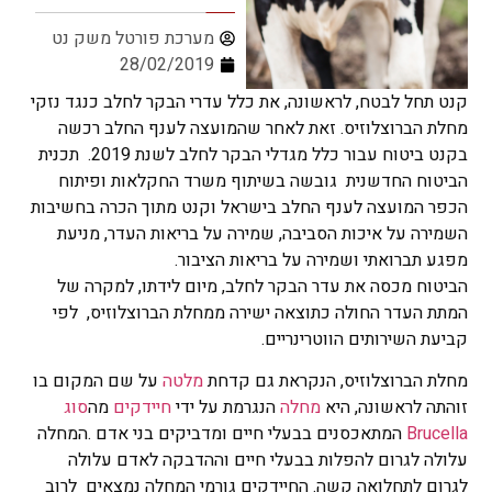
מערכת פורטל משק נט
28/02/2019
קנט תחל לבטח, לראשונה, את כלל עדרי הבקר לחלב כנגד נזקי
מחלת הברוצלוזיס. זאת לאחר שהמועצה לענף החלב רכשה
בקנט ביטוח עבור כלל מגדלי הבקר לחלב לשנת 2019. תכנית
הביטוח החדשנית גובשה בשיתוף משרד החקלאות ופיתוח
הכפר המועצה לענף החלב בישראל וקנט מתוך הכרה בחשיבות
השמירה על איכות הסביבה, שמירה על בריאות העדר, מניעת
מפגע תברואתי ושמירה על בריאות הציבור.
הביטוח מכסה את עדר הבקר לחלב, מיום לידתו, למקרה של
המתת העדר החולה כתוצאה ישירה ממחלת הברוצלוזיס, לפי
קביעת השירותים הווטרינריים.
מחלת הברוצלוזיס, הנקראת גם קדחת
מלטה
על שם המקום בו
זוהתה לראשונה, היא
מחלה
הנגרמת על ידי
חיידקים
מה
סוג
Brucella
המתאכסנים בבעלי חיים ומדביקים בני אדם .המחלה
עלולה לגרום להפלות בבעלי חיים וההדבקה לאדם עלולה
לגרום לתחלואה קשה. החיידקים גורמי המחלה נמצאים לרוב