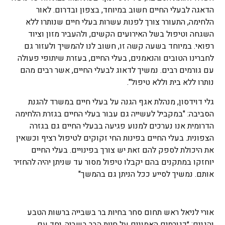
הדאגה לבעלי החיים חשוב במיוחד, בצפון ובדרום. לאור
הלחימה, התעורר צורך לפנות עשרות בעלי חיים שנותרו ללא
השגחה וטיפול בשל האירועים הקשים, ולהעביר מזון וציוד
רפואי. במיוחד בשעה קשה זו, חשוב לנו להמשיך ולעזור גם
לחברינו הטובים והנאמנים, בעלי החיים, בעזרת שיתופי פעולה
עם גורמים רבים. נמשיך לדאוג לבעלי החיים, אשר רבים מהם
נותרו ללא בית וללא טיפול".
גלי דוידסון, מנהלת אגף הגנה על בעלי חיים במשרד להגנת
הסביבה: "במקביל לעשייה גם עבור בעלי החיים בגזרת הלחימה
הדרומית אנו נערכים למנוע פגיעה בבעלי החיים גם בגזרה
הצפונית. בעלי החיים בפינות החי זקוקים לטיפול רציף וכשאין
את היכולת לספק להם זאת יש צורך בפינויים. בעלי החיים
יוחזקו במתקנים בהם יקבלו טיפול מסור עד שניתן יהיה להחזיר
אותם. נמשיך לסייע ככל הניתן גם בהמשך"
אורי לניאל ראש תחום סחר בחיות בר בשבייה ברשות הטבע
והגנים: ״כגורמים האמונים על חיות הבר בשביה, יחד עם