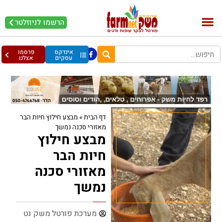
הרשמו לניוזלטר
בקר וחלב
בריאות מהחי
עופות וביצים
אינדקס
פרסמו
עסקים
אצלנו
דף הבית
»
מבצע חילוץ חיות הבר
מאזורי סכנה נמשך
מבצע חילוץ
חיות הבר
מאזורי סכנה
נמשך
מערכת פורטל משק נט