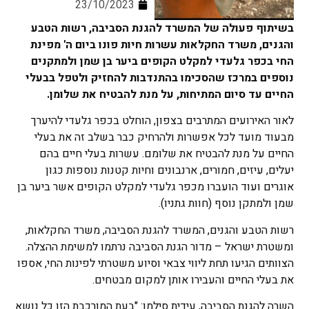
23/10/2023
בשיתוף פעולה של המשרד להגנת הסביבה, רשות הטבע
והגנים, משרד החקלאות עשרות חיות פונו ביום ה' מפינת
החי בכפר גלעדי למקלט הקופים ביער בן שמן ולמתקנים
נוספים במרכז שהסכימו בהתנדבות להחזיק ולטפל בבעלי
החיים עד סיום המתיחות, על מנת להבטיח את שלומן.
לאור האירועים המתרבים בצפון, הוחלט בכפר גלעדי להיערך
מבעוד מועד לכל אפשרות ולהרחיק כבר בשלב זה את בעלי
החיים על מנת להבטיח את שלומם. עשרות בעלי חיים בהם
יעלים, עיזים, חמורים, ארנבונים וחיות קטנות נוספות כגון
אוגרים ועוד הועברו מכפר גלעדי למקלט הקופים אשר ביער בן
שמן ולמתקן נוסף (חוות גתניו).
רשות הטבע והגנים, המשרד להגנת הסביבה, משרד החקלאות,
ומשטרת ישראל – מדור הגנת הסביבה נרתמו למשימת ההצלה.
הצוותים הגיעו תחת ליווי צבאי וסיוע משטרתי לפינות החי, אספו
את בעלי החיים והעבירו אותן למקום מבטחים.
השרה להגנת הסביבה, עידית סילמן: "בעת המורכבת הזו כל נושא