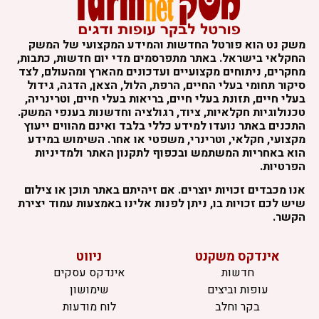
משק נט הוא פורטל החדשות והמידע המקצועי של המשק
החקלאי בישראל. באתר מתפרסמים מדי יום חדשות, כתבות,
מחקרים, ניתוחים מקצועיים ועדכונים מהארץ ומהעולם, לצד
סיקור תחומי בעלי החיים, הרפת, הלול, הצאן, הדגה, גידול
בעלי חיים, תזונת בעלי חיים, בריאות בעלי חיים, וטרינריה,
טכנולוגיות חקלאיות, ציוד, רגולציה וחדשנות בענפי המשק.
התכנים באתר נועדו למידע כללי בלבד ואינם מהווים ייעוץ
מקצועי, חקלאי, וטרינרי, משפטי או אחר. השימוש במידע
הוא באחריות המשתמש ובכפוף לתקנון האתר ולמדיניות
הפרטיות.
אנו מכבדים זכויות יוצרים. אם זיהיתם באתר תוכן או צילום
שיש לכם זכויות בו, ניתן לפנות אלינו באמצעות עמוד יצירת
הקשר.
אינדקס משקנט
ניווט
חדשות
אינדקס עסקים
עופות וביצים
שימושון
בקר וחלב
לוח מודעות