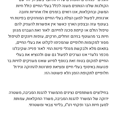
הקולגות שלנו הנותנים מענה לכלל בעלי החיים כולל חיות
המשק ובחקלאות, אנו רואים בזמנים אלו אחריות וחובה
ארגונית, לפעול למען הצלת בעלי החיים המוחזקים בפינות חי
בעוטף עזה ובצפון הארץ כאשר אין אפשרות להעניק להם
טיפול הולם או קיימת סכנה לחייהם. לאור זאת העברנו מגוון
חיות בר מהעוטף בניהם זוחלים, חרקים, עופות ויונקים לטיפול
מסור למקומות חלופיים שהסכימו לקלוט את בעלי החיים,
בתאום מלא ולבקשת מנהלי פינות החי. לאור פנייה שקיבלנו
מכפר גלעדי אנו נערכים לפעול גם שם ולהוציא את בעלי
החיים למקום בטוח זאת בנוסף לסיוע שאנו מעניקים לחיות בר
פגועות באיסוף בעלי חיים ומציאת פתרונות להחזקה וגידול
חלופיים לתקופת הזמן הלא פשוטה הזו.
בחילוצים משתתפים נציגים מהמשרד להגנת הסביבה, משטרה
ירוקה של המשרד להגנת הסביבה, משרד החקלאות, עמותת
למען חיות הבר ופקחי רט"ג, בליווי צבאי ומשטרתי.