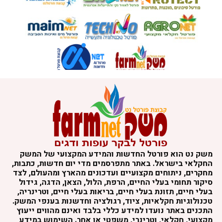
משק נט הוא פורטל החדשות והמידע המקצועי של המשק
החקלאי בישראל. באתר מתפרסמים מדי יום חדשות, כתבות,
מחקרים, ניתוחים מקצועיים ועדכונים מהארץ ומהעולם, לצד
סיקור תחומי בעלי החיים, הרפת, הלול, הצאן, הדגה, גידול
בעלי חיים, תזונת בעלי חיים, בריאות בעלי חיים, וטרינריה,
טכנולוגיות חקלאיות, ציוד, רגולציה וחדשנות בענפי המשק.
התכנים באתר נועדו למידע כללי בלבד ואינם מהווים ייעוץ
מקצועי, חקלאי, וטרינרי, משפטי או אחר. השימוש במידע