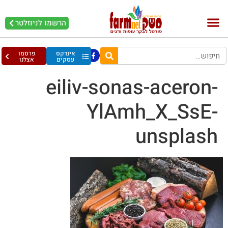
הרשמו לניוזלטר
בקר וחלב
בריאות מהחי
עופות וביצים
אינדקס
פרסמו
עסקים
אצלנו
eiliv-sonas-aceron-
YlAmh_X_SsE-
unsplash