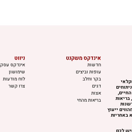
אינדקס משקנט
ניווט
חדשות
אינדקס עסקי
עופות וביצים
שימושון
בקר וחלב
לוח מודעות
קלאי
דגים
צרו קשר
יתוחים
החיים,
אצות
 בריאות
בריאות מהחי
דשנות
ווים ייעוץ
א באחריות
שיש לכם