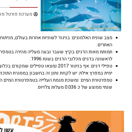
מערכת פורטל מש
מצב שונית האלמוגים: בניגוד לשוניות אחרות בעולם, מניתו
האתרים.
תמותת מאות הדגים בקיץ שעבר נבעה מעליה מהירה בטמפרטור
לראשונה ‏בדגים‏ מכלובי‏ הדגים‏ בשנת‏ 1996.
טפילי דגים: אף בניטור 2017 נמצאו 
ימית במפרץ אילת. יש לקחת נתון זה בחשבון במסגרת התוכנ
שנתי ממוצע של כ 0.036 מעלות צלזיוס.