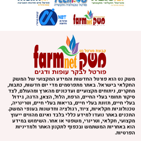
משק נט הוא פורטל החדשות והמידע המקצועי של המשק
החקלאי בישראל. באתר מתפרסמים מדי יום חדשות, כתבות,
מחקרים, ניתוחים מקצועיים ועדכונים מהארץ ומהעולם, לצד
סיקור תחומי בעלי החיים, הרפת, הלול, הצאן, הדגה, גידול
בעלי חיים, תזונת בעלי חיים, בריאות בעלי חיים, וטרינריה,
טכנולוגיות חקלאיות, ציוד, רגולציה וחדשנות בענפי המשק.
התכנים באתר נועדו למידע כללי בלבד ואינם מהווים ייעוץ
מקצועי, חקלאי, וטרינרי, משפטי או אחר. השימוש במידע
הוא באחריות המשתמש ובכפוף לתקנון האתר ולמדיניות
הפרטיות.