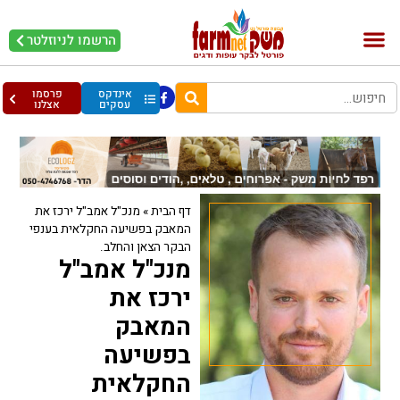
הרשמו לניוזלטר
בקר וחלב
בריאות מהחי
עופות וביצים
אינדקס
פרסמו
עסקים
אצלנו
דף הבית
»
מנכ"ל אמב"ל ירכז את
המאבק בפשיעה החקלאית בענפי
הבקר הצאן והחלב.
מנכ"ל אמב"ל
ירכז את
המאבק
בפשיעה
החקלאית