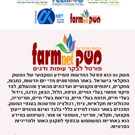
משק נט הוא פורטל החדשות והמידע המקצועי של המשק
החקלאי בישראל. באתר מתפרסמים מדי יום חדשות, כתבות,
מחקרים, ניתוחים מקצועיים ועדכונים מהארץ ומהעולם, לצד
סיקור תחומי בעלי החיים, הרפת, הלול, הצאן, הדגה, גידול
בעלי חיים, תזונת בעלי חיים, בריאות בעלי חיים, וטרינריה,
טכנולוגיות חקלאיות, ציוד, רגולציה וחדשנות בענפי המשק.
התכנים באתר נועדו למידע כללי בלבד ואינם מהווים ייעוץ
מקצועי, חקלאי, וטרינרי, משפטי או אחר. השימוש במידע
הוא באחריות המשתמש ובכפוף לתקנון האתר ולמדיניות
הפרטיות.