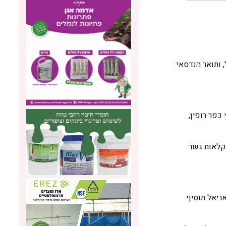
, תואר בכימיה וניהול, ותואר הנדסאי
קים של החברה לפיתוח בית העמק 2000. היה יו"ר קיבוץ כפר רופין,
ביוגרופ' ובחברת 'חקלאות גשר
ריאל תוסיף