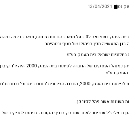
ק נט
13/04/2021
אלון אריאל מונה למנכ"ל תשלובת מילואות . אריאל, 55, חבר קיבוץ בית העמק. נשוי ואב ל3. בעל תואר בהנדסת מכונות
בגן התעשייה תפן בניהולו של סטף ורטהיימר.
ביולוגיות ישראל בית העמק בע"מ.
אריאל מגיע עם נסיון רב בניהול במגזר הקיבוצי והעסקי. בין היתר כיהן כמנהל העס
 העמק בע"מ.
בנוסף מכהן אריאל כדירקטור במספר חברות ביניהן החברה הכלכלית לפיתוח בית העמק 2000, החברה הציבורית 'בונוס 
 השונות אשר ניהל לפני כן.
 ברזילי ז"ל שנפטר לאחר שנדבק בנגיף הקורנה. כניסתו לתפקיד של א