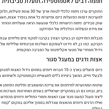
חממה רבים לאטמוספירה.תועלת סביבתית 
החוקרים ערכו ניתוח כלכלי ל
למערכות דומות הפועלות כיום ומייצרות כל אחת בנפרד אצות, חשמ
שוק סבירים. ניתוח רגישויות כלכלי שנעשה הראה שעלויות ההחזר
את מידת ההצלחה הכלכלית של הפרויקט.
מגבלות הפרויקט הן בעיקר הצורך בקרבה למקור מים מליחים עבור 
הקרקע. כמו כן, לא נידונו לעומקם השלכות סביבתיות שליליות ש
גידול מסחרי של מטעי אקליפטוס על הסביבה המקומית.
אצות ודגים במעגל סגור
כיום פועלים בארץ כ-15 חברות ויזמים בתחום גידו
ולבעלי חיים, המשך ביצירת ג'לים לתעשיית הקוסמטיקה ולשימוש ב
שיטות הממזערות למינימום את צריכת המשאבים ופליטת הפחמן אל 
בים, נבחנו גם הן במחקרים ישראליים בשנים האחרונות. מערכות מש
ליצור מעגל כמעט סגור שבו האצות וחסרי החוליות ניזונים מהפרשות
ואילו הדגים ניזונים מהאצות שגדלות בסמוך אליהם במקום "קמח דג
בעולם.