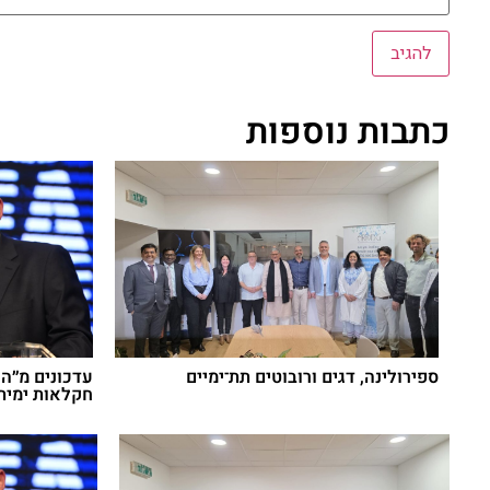
כתבות נוספות
ספירולינה, דגים ורובוטים תת־ימיים
עדכונים מ״הכ
חקלאות ימית a the Future 2026