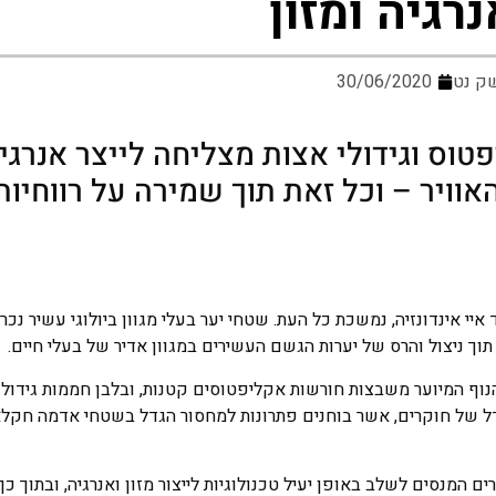
נרגיה ומזון
ק נט
30/06/2020
 וגידולי אצות מצליחה לייצר אנרגיה 
וויר – וכל זאת תוך שמירה על רווחיות
יי אינדונזיה, נמשכת כל העת. שטחי יער בעלי מגוון ביולוגי עשיר נכר
תוך ניצול והרס של יערות הגשם העשירים במגוון אדיר של בעלי חיים.
 המיוער משבצות חורשות אקליפטוסים קטנות, ובלבן חממות גידול מ
ל של חוקרים, אשר בוחנים פתרונות למחסור הגדל בשטחי אדמה חקלאי
 המנסים לשלב באופן יעיל טכנולוגיות לייצור מזון ואנרגיה, ובתוך כ