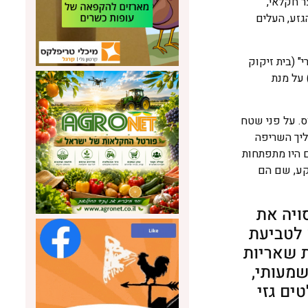
ר חקלאי,
גזע, העלים
" (בית זיקוק
 על מנת
. על פני שטח
ליך השריפה
ם היו מתפתחות
קע, שם הם
ויה את
 לטביעת
ת שאריות
שמעותי,
ים גזי