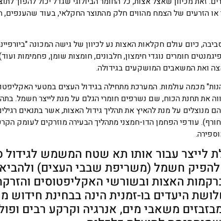
 זאת מכיוון שאצל אצות, כל החומר הביולוגי שגדל יכול להפוך לתוצ
או הזרעים של הצמח מהווים חלק מהתוצר החקלאי, בעוד שהענפים, ה
יבה, כיום עולם חקלאות האצות נע לכיוון של גישה המכונה "ביורפיינרי
גמנטים חומרים נוגדי חימצון, חלבונים, חומצות שומן, פחמימות ועוד)
אצה ואת המשאבים המושקעים בגידולה.
ות" מכמה עולמות. המערכת מתחילה בגידול העצים במטעי האקליפטוס
הווה את תחנת הכוח, שם נשרפים חומרי הגלם על מנת לייצר חשמל. בתה
ם מנוצלים על מנת להאיץ את תהליך גידול האצות, אשר בתנאים רגילי
חורף). עודפי הפחמן הדו-חמצני מתהליך הבעירה מוזרקים לעומק הקר
ספירה.
ת לייצר עבור אותו תא שטח המשמש לגידול ס
, להפיק חשמל (משריפת שבבי העצים) ולהביא
ברקמות האצות ובשורשי האקליפטוסים והזרק
ושת היעדים בו-זמנית הינה בבחינת חידוש מ
 מבזבזים משאבי מים, אנרגיה וקרקע רבים ופולט