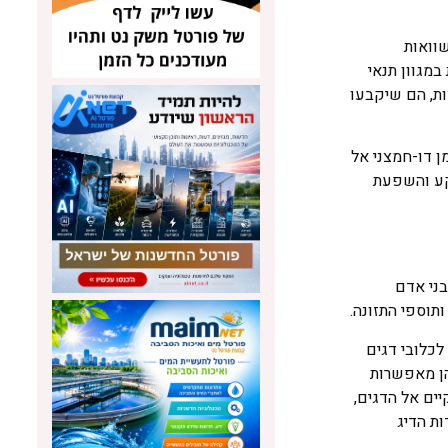
ם השוואות
מגוון תנאי
ות, הם שיקבעו
ן דו-חמצני אל
קע והשפעת
לבני אדם
תוספי התזונה.
כלובי דגים
הן מאפשרות
יים אל הדגים,
ות הדיג