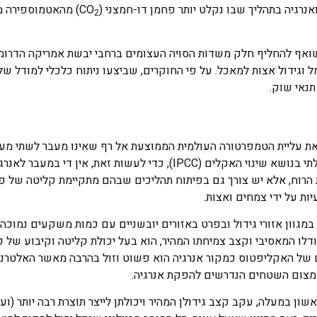
נרגיה בתהליך שבו נקלט יותר פחמן דו-חמצני (CO
) מהאטמוספירה מ
2
ואף להחליף חלק משדות הסויה העצומים ברחבי יבשת אמריקה הדרומי
ידול אצות למאכל. על פי החוקרים, שביצעו ניתוח כלכלי למודל של
תנאי שוק.
ת עליית הטמפרטורה העולמית הממוצעת אל רף שאינו מעבר לשתי מעל
מעל הממוצע בתקופה הטרום-תעשייתית. על פי הפאנל הבין-ממשלתי בנושא שינוי האקלים (IPCC), כדי לעשות זאת, א
ת הרוח, אלא יש צורך גם בפיתוח תהליכים שבהם מתקיימת קליטה של פ
ת על ידי צמחים ואצות.
גוון אזורי גידול ובפרט באזורים יובשניים עם כמות משקעים נמוכה, 
לו המאסיבי וקצב צמיחתו המהיר, הוא בעל יכולת קליטה וקיבוע של פ
לם של האקליפטוס כמקור אנרגיה הוא פשוט וזול בהרבה מאשר האלטרנט
צמצום השטחים הנדרשים להפקת אנרגיה.
ון במעלה, עקב קצב גידולן המהיר ויכולתן לייצר תוצרת רבה יותר (וע