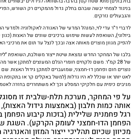
בחלבונים) מתא שטח קטן בהרבה בהשוואה לגידולים יבשתיים אחרים.
בניגוד לצמחי יבשה שבהם בחלק גדול מהמקרים רק השורש, הפרי 
והגבעולים נזרקים.
לדברי ד"ר עדי לוי, המנהל המדעי של האגודה לאקולוגיה ולמדעי הסב
ביולוגי), השואפת לעשות שימוש ברכיבים שונים של האצות (כגון פי
להפיק מגוון מוצרים מאותה אצה ובכך לנצל עד תום את מרכיבי ה
בלבו של המחקר החדש נמצאת שיטת ייצור משולבת, השואפת "ליהנ
של 28 קמ"ר. משם נלקחים חומרי הגלם המעוצים למתקן אשר מ
נוצרים חום ופחמן דו-חמצני, שמועברים למתקן גידול האצות. שם ה
לאט יותר או שכלל לא היו גדלות (למשל באקלים קר או בתקופת ה
מגיבים כימית עם חלקיקי המסלע וכך לא משתחררים בחזרה לאטמו
על פי המחקר, מערכת תלת-שלבית זו מסוגל
אותה כמות חלבון (באמצעות גידול האצות)
רגל פחמנית שלילית (בזכות קיבוע הפחמן 
הפחמן הדו-חמצני לעומק הקרקע). השגת של
מכיוון שכיום תהליכי ייצור המזון והאנרגיה