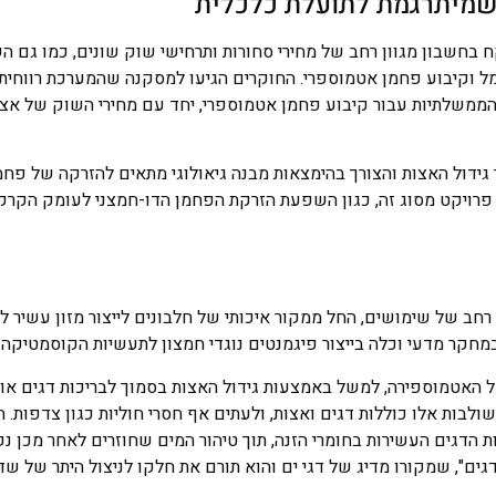
שמיתרגמת לתועלת כלכלית
טווח ארוך של 30 שנות פעילות, הלוקח בחשבון מגוון רחב של מחירי סחורות ותרחישי שוק שונים, כמו ג
ל וקיבוע פחמן אטמוספרי. החוקרים הגיעו למסקנה שהמערכת רווחית ב
 הממשלתיות עבור קיבוע פחמן אטמוספרי, יחד עם מחירי השוק של אצ
גידול האצות והצורך בהימצאות מבנה גיאולוגי מתאים להזרקה של פחמ
ל פרויקט מסוג זה, כגון השפעת הזרקת הפחמן הדו-חמצני לעומק הקר
ל האצות למגוון רחב של שימושים, החל ממקור איכותי של חלבונים לייצור מזון עשיר 
מחקר מדעי וכלה בייצור פיגמנטים נוגדי חמצון לתעשיות הקוסמטיקה ו
האטמוספירה, למשל באמצעות גידול האצות בסמוך לבריכות דגים או ל
ולבות אלו כוללות דגים ואצות, ולעתים אף חסרי חוליות כגון צדפות. 
 הדגים העשירות בחומרי הזנה, תוך טיהור המים שחוזרים לאחר מכן נק
ים", שמקורו מדיג של דגי ים והוא תורם את חלקו לניצול היתר של שד