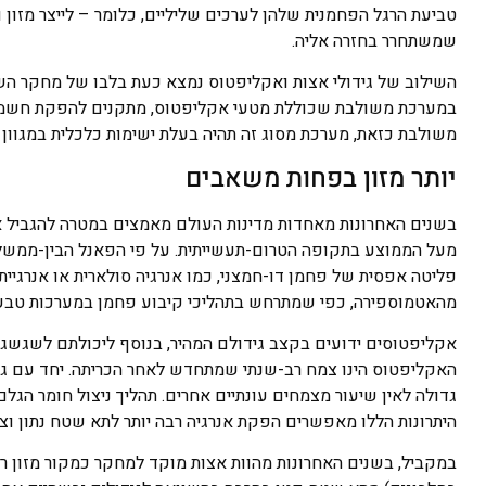
טביעת הרגל הפחמנית שלהן לערכים שליליים, כלומר – לייצר מזון וא
שמשתחרר בחזרה אליה.
השילוב של גידולי אצות ואקליפטוס נמצא כעת בלבו של מחקר הש
במערכת משולבת שכוללת מטעי אקליפטוס, מתקנים להפקת חשמל וג
משולבת כזאת, מערכת מסוג זה תהיה בעלת ישימות כלכלית במגוון 
יותר מזון בפחות משאבים
בשנים האחרונות מאחדות מדינות העולם מאמצים במטרה להגביל א
פליטה אפסית של פחמן דו-חמצני, כמו אנרגיה סולארית או אנרגיי
מהאטמוספירה, כפי שמתרחש בתהליכי קיבוע פחמן במערכות טבעיו
אקליפטוסים ידועים בקצב גידולם המהיר, בנוסף ליכולתם לשגשג במ
האקליפטוס הינו צמח רב-שנתי שמתחדש לאחר הכריתה. יחד עם גוד
גדולה לאין שיעור מצמחים עונתיים אחרים. תהליך ניצול חומר הג
היתרונות הללו מאפשרים הפקת אנרגיה רבה יותר לתא שטח נתון ו
במקביל, בשנים האחרונות מהוות אצות מוקד למחקר כמקור מזון ראש