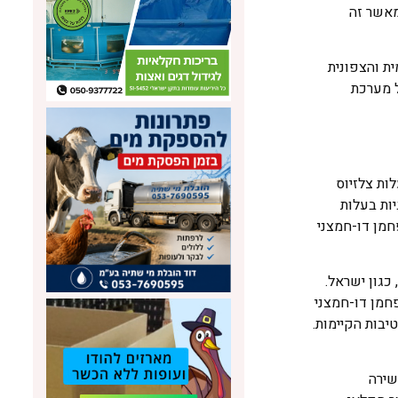
אשר זה
ת והצפונית
 מערכת
ות צלזיוס
ין די במעבר לאנרגיות בעלות
חמן דו-חמצני
כגון ישראל.
חמן דו-חמצני
יבות הקיימות.
שירה