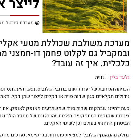
לייצר א
מערכת פורטל מש
מערכת משולבת שכוללת מטעי אקליפטוס
ובמקביל גם לקלוט פחמן דו-חמצני מהא
כלכלית. איך זה עובד?
גלעד בלין
– זווית
הכריתה הנרחבת של יערות גשם ברחבי הגלובוס, מאגן האמזונס ועד א
גידולים חקלאיים כגון שדות סויה או דקלים לייצור שמן דקל, וזאת 
כעת דמיינו שבמקום שדות סויה שמשתרעים מאופק לאופק, את הנוף
צינורות שקופים המתפקעים מאצות. זהו חזונם של מספר הולך וגד
הביטחון התזונתי בעולם וכן לשינוי האקלים.
כחלק מהמאמץ הגלובלי למציאת פתרונות בני-קיימא, נערכים מחקרים