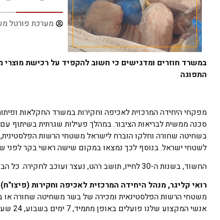
מערכת פורטל מש
במשרד חוזרים ומדגישים כי חשוב להקפיד על רכישת מוצרי מזון
התפוגה
מפקחי היחידה המרכזית לאכיפה וחקירות במשרד החקלאות ופיתוח ה
סכנה ממשית לבריאות הציבור. במהלך פעילות שגרתית בשיתוף עם 
בשחיטה שחורה וחלקו הוברח לישראל משטחי הרשות הפלסטינית, בנ
לשטחי ישראל. בנוסף לכך נמצאו במקום שישה ראשי בקר לפני שח
החשוד, בשנות ה-30 לחייו, תושב רהט, נעצר ועוכב לחקירה. כל הבשר הושמד על פי צו רופא, וששת ראשי הבקר הועברו לבית מטבחיים, כנדרש בחוק.
רואי קליגר, מנהל היחידה המרכזית לאכיפה וחקירות (פיצו"ח
משטחי הרשות הפלסטינאית ומכירה של בשר משחיטה שחורה או בשר ל
אנשי המקצוע שלנו פועלים באופן מתמיד, 7 ימים בשבוע, 24 שעות ביממה כדי למנוע ניסיונות אלו".