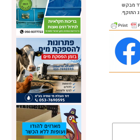
רד מבקש
ג התוקף.