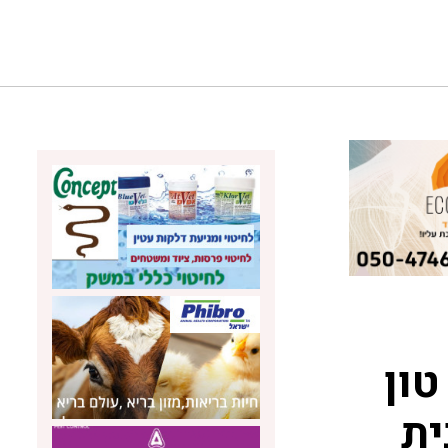
פקחי משרד החקלאות תפסו 2 טון
ית