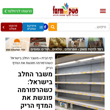
הרשמו לניוזלטר
בקר וחלב
בריאות מהחי
עופות וביצים
אינדקס
פרסמו
עסקים
אצלנו
דף הבית
»
משבר החלב בישראל:
כשהרפורמה פוגשת את המדף
הריק
משבר החלב
בישראל:
כשהרפורמה
פוגשת את
המדף הריק