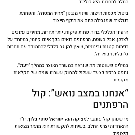
החלב לתחרות. היא כוללת:
ביטול מכסות הייצור, שינוי מנגנון "מחיר המטרה", והפחתת
רגולציה שמגבילה כיום את היקף הייצור.
הרעיון הכלכלי ברור: פחות פיקוח, יותר תחרות, מחירים נמוכים
לצרכן. אבל בשטח, הרפתנים רואים בכך איום קיומי, במיוחד על
רפתות קטנות ובינוניות, שאין להן גב כלכלי להתמודד עם תחרות
גלובלית ויבוא זול.
במילים פשוטות: מה שנראה במשרד האוצר כמהלך "ייעול",
נתפס ברפת כצעד שעלול למחוק עשרות שנים של חקלאות
מקומית.
“אנחנו במצב נואש”: קול
הרפתנים
מי שנותן קול פומבי למצוקה הוא
ישראל טוטי בלוך
, יו"ר
התאחדות יצרני החלב. בשיחות לתקשורת הוא מתאר מציאות
קיצונית: