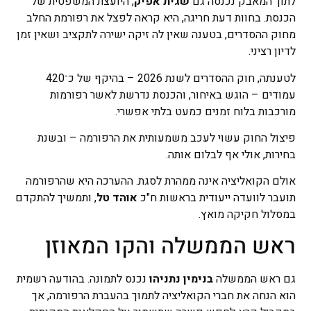
לתוך המאבק נכנסה גם
שגית אפיק
, היועצת המשפטית של
הכנסת. בחוות דעת חריגה, היא קראה לפצל את רפורמת החלב
מחוק ההסדרים, בטענה שאין לה זיקה ישירה לתקציב ושאין זמן
לדיון רציני.
לטענתה, חוק ההסדרים לשנת 2026 – בהיקף של כ־420
עמודים – הוגש באיחור, והכנסת נדרשת לאשר רפורמות
מורכבות בלוח זמנים כמעט בלתי אפשרי.
פיצול החוק עשוי לעכב משמעותית את הרפורמה – ובשנת
בחירות, אולי אף לבלום אותה.
אולם הקואליציה אינה ממהרת לסגת. ההערכה היא שהרפורמה
תועבר לוועדה ייעודית בראשות ח"כ
אוהד טל
, ותמשיך להתקדם
במסלול חקיקה מואץ.
ראש הממשלה והקו המאוזן
גם ראש הממשלה
בנימין נתניהו
נכנס לתמונה. בהודעה רשמית
הוא הנחה את חברי הקואליציה לתמוך בהעברת הרפורמה, אך