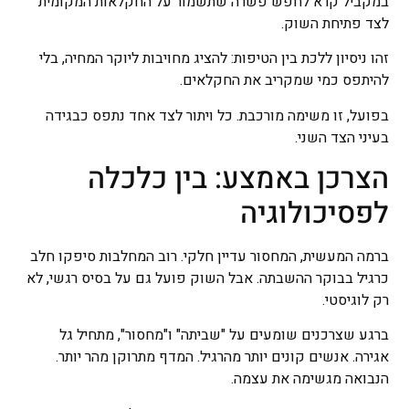
במקביל קרא לחפש פשרה שתשמור על החקלאות המקומית
לצד פתיחת השוק.
זהו ניסיון ללכת בין הטיפות: להציג מחויבות ליוקר המחיה, בלי
להיתפס כמי שמקריב את החקלאים.
בפועל, זו משימה מורכבת. כל ויתור לצד אחד נתפס כבגידה
בעיני הצד השני.
הצרכן באמצע: בין כלכלה
לפסיכולוגיה
ברמה המעשית, המחסור עדיין חלקי. רוב המחלבות סיפקו חלב
כרגיל בבוקר ההשבתה. אבל השוק פועל גם על בסיס רגשי, לא
רק לוגיסטי.
ברגע שצרכנים שומעים על "שביתה" ו"מחסור", מתחיל גל
אגירה. אנשים קונים יותר מהרגיל. המדף מתרוקן מהר יותר.
הנבואה מגשימה את עצמה.