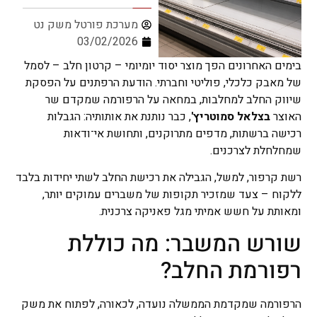
מערכת פורטל משק נט
03/02/2026
בימים האחרונים הפך מוצר יסוד יומיומי – קרטון חלב – לסמל
של מאבק כלכלי, פוליטי וחברתי. הודעת הרפתנים על הפסקת
שיווק החלב למחלבות, במחאה על הרפורמה שמקדם שר
האוצר
בצלאל סמוטריץ'
, כבר נותנת את אותותיה: הגבלות
רכישה ברשתות, מדפים מתרוקנים, ותחושת אי־ודאות
שמחלחלת לצרכנים.
רשת קרפור, למשל, הגבילה את רכישת החלב לשתי יחידות בלבד
ללקוח – צעד שמזכיר תקופות של משברים עמוקים יותר,
ומאותת על חשש אמיתי מגל פאניקה צרכנית.
שורש המשבר: מה כוללת
רפורמת החלב?
הרפורמה שמקדמת הממשלה נועדה, לכאורה, לפתוח את משק