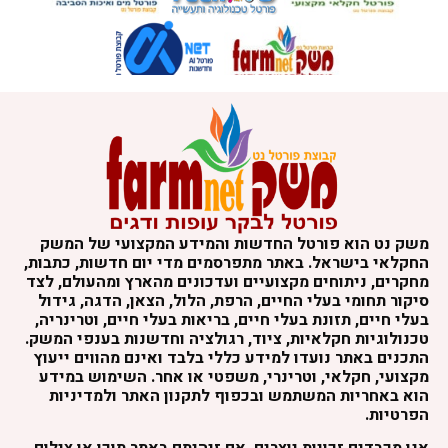
משק נט הוא פורטל החדשות והמידע המקצועי של המשק
החקלאי בישראל. באתר מתפרסמים מדי יום חדשות, כתבות,
מחקרים, ניתוחים מקצועיים ועדכונים מהארץ ומהעולם, לצד
סיקור תחומי בעלי החיים, הרפת, הלול, הצאן, הדגה, גידול
בעלי חיים, תזונת בעלי חיים, בריאות בעלי חיים, וטרינריה,
טכנולוגיות חקלאיות, ציוד, רגולציה וחדשנות בענפי המשק.
התכנים באתר נועדו למידע כללי בלבד ואינם מהווים ייעוץ
מקצועי, חקלאי, וטרינרי, משפטי או אחר. השימוש במידע
הוא באחריות המשתמש ובכפוף לתקנון האתר ולמדיניות
הפרטיות.