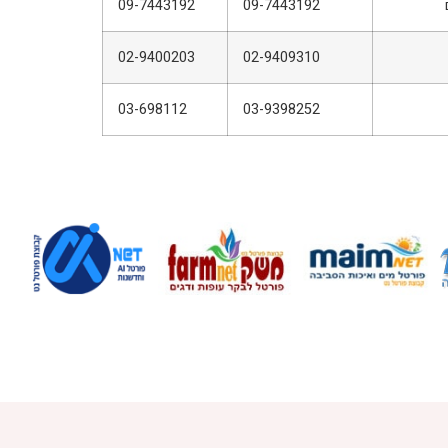
09-7443192
09-7443192
02-9400203
02-9409310
03-698112
03-9398252