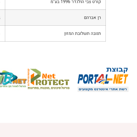
קורט צבי הולנדר 1996 בע"מ
ה
רן אברהם
ג
תנובה תשלובת המזון
ת