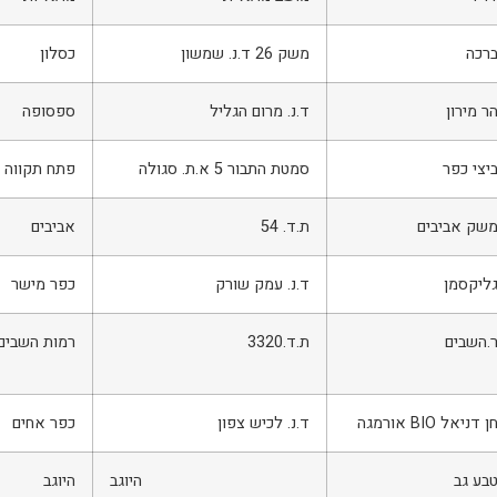
רכה
משק 26 ד.נ. שמשון
כסלון
ר מירון
ד.נ. מרום הגליל
ספסופה
יצי כפר
סמטת התבור 5 א.ת. סגולה
פתח תקווה
שק אביבים
ת.ד. 54
אביבים
ליקסמן
ד.נ. עמק שורק
כפר מישר
.השבים
ת.ד.3320
רמות השבים
ן דניאל BIO אורמגה
ד.נ. לכיש צפון
כפר אחים
בע גב
היוגב
היוגב