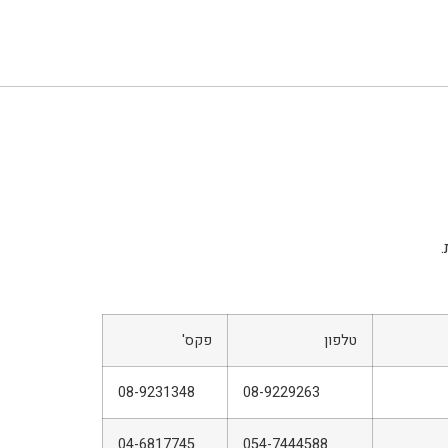
טלפון
פקס'
08-9231348
08-9229263
04-6817745
054-7444588