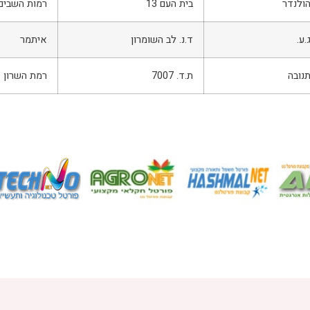
ולנדר
בית העם 13
רמות השבים
.ע.
ד.נ. לב השומרון
איתמר
נובה
ת.ד. 7007
רמת השרון