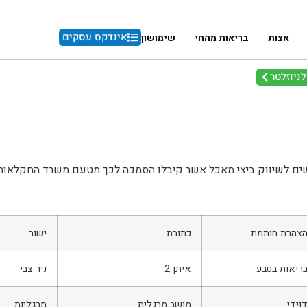
אינדקס עסקים
אצות
בריאות מהחי
שימושון
ניוזלטר
ים לשיווק ביצי מאכל אשר קיבלו הסמכה לכך מטעם משרד החקלאות.
צהרת חותמת
כתובת
ישוב
ריאות בטבע
איתן 2
ניר צבי
וידי
מושב מרגלית
מרגליות