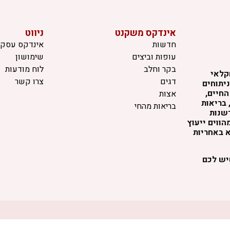
אינדקס משקנט
ניווט
חדשות
אינדקס עסקי
עופות וביצים
שימושון
בקר וחלב
לוח מודעות
קלאי
דגים
צרו קשר
יתוחים
החיים,
אצות
 בריאות
בריאות מהחי
דשנות
ווים ייעוץ
א באחריות
שיש לכם