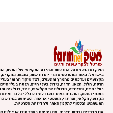
משק נט הוא פורטל החדשות והמידע המקצועי של המשק הח
בישראל. באתר מתפרסמים מדי יום חדשות, כתבות, מחקרים, נ
מקצועיים ועדכונים מהארץ ומהעולם, לצד סיקור תחומי בעלי 
הרפת, הלול, הצאן, הדגה, גידול בעלי חיים, תזונת בעלי חיים,
בעלי חיים, וטרינריה, טכנולוגיות חקלאיות, ציוד, רגולציה וח
בענפי המשק. התכנים באתר נועדו למידע כללי בלבד ואינם מה
מקצועי, חקלאי, וטרינרי, משפטי או אחר. השימוש במידע הו
המשתמש ובכפוף לתקנון האתר ולמדיניות הפרטיות.
אנו מכבדים זכויות יוצרים. אם זיהיתם באתר תוכן או צילום 