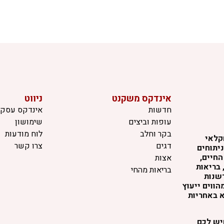
אינדקס משקנט
ניווט
חדשות
אינדקס עסקי
עופות וביצים
שימושון
בקר וחלב
לוח מודעות
קלאי
דגים
צרו קשר
יתוחים
החיים,
אצות
 בריאות
בריאות מהחי
דשנות
ווים ייעוץ
א באחריות
שיש לכם