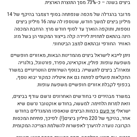
ביצים בשנה – כ-73% מסך התוצרת הארצית.
מדובר בהגדלה של מכסה שנפתחה בסוף דצמבר בהיקף של 14
מיליון ביצים למשך חודש, שנוספו לה עתה 16 מיליון ביצים
נוספות, ותוקפה הוארך עד לסוף חודש מרץ. הרחבת המכסה
הינה בהתאם לתחזית לירידה קלה בייצור המקומי הן בשל מזג
האוויר החורפי ובהתאם למצב הביטחוני.
ניתן לייבא לישראל ביצים מהמדינות הבאות, מאזורים חופשיים
משפעת עופות: פולין, אוקראינה, ספרד, פורטוגל, בולגריה
ומארה"ב ביצים לתעשייה. בנוסף השירותים הווטרינריים במשרד
החקלאות פועלים לפתוח גם את איטליה כמקור יבוא נוסף,
בכפוף לקבלת אזורים חופשיים משפעת עופות.
במשרד מבהירים כי בחודשים האחרונים נרשם עודף בביצים,
וזאת למרות הלחימה. למעשה, בחודש אוקטובר נרשם שיא
ישראלי
אי פעם
בכמות הביצים שנאספו מהמגדלים בחודש
אחד, בהיקף של 220 מיליון ביצים(!). לפיכך, פתיחת המכסות
הקרובה נועדה להיערך לאפשרות להשלמת הצריכה המקומית.