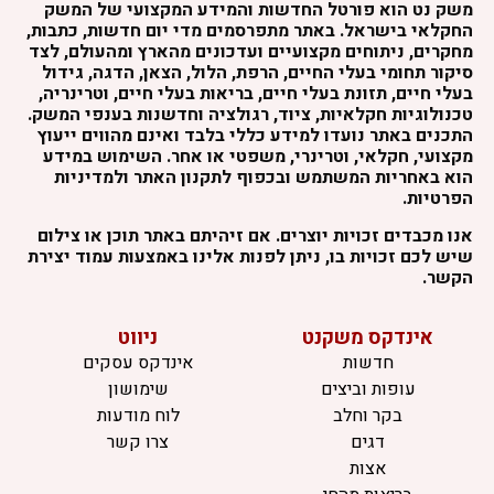
משק נט הוא פורטל החדשות והמידע המקצועי של המשק
החקלאי בישראל. באתר מתפרסמים מדי יום חדשות, כתבות,
מחקרים, ניתוחים מקצועיים ועדכונים מהארץ ומהעולם, לצד
סיקור תחומי בעלי החיים, הרפת, הלול, הצאן, הדגה, גידול
בעלי חיים, תזונת בעלי חיים, בריאות בעלי חיים, וטרינריה,
טכנולוגיות חקלאיות, ציוד, רגולציה וחדשנות בענפי המשק.
התכנים באתר נועדו למידע כללי בלבד ואינם מהווים ייעוץ
מקצועי, חקלאי, וטרינרי, משפטי או אחר. השימוש במידע
הוא באחריות המשתמש ובכפוף לתקנון האתר ולמדיניות
הפרטיות.
אנו מכבדים זכויות יוצרים. אם זיהיתם באתר תוכן או צילום
שיש לכם זכויות בו, ניתן לפנות אלינו באמצעות עמוד יצירת
הקשר.
אינדקס משקנט
ניווט
חדשות
אינדקס עסקים
עופות וביצים
שימושון
בקר וחלב
לוח מודעות
דגים
צרו קשר
אצות