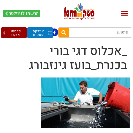
הרשמו לניוזלטר
בקר וחלב
בריאות מהחי
עופות וביצים
אינדקס
פרסמו
עסקים
אצלנו
_אכלוס דגי בורי
בכנרת_בועז גינזבורג