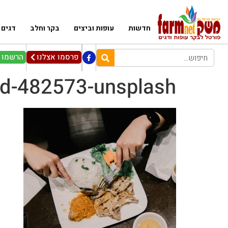
חדשות
עופות וביצים
בקר וחלב
דגים
פרסמו אצלנו
הרשמו ל
eld-482573-unsplash