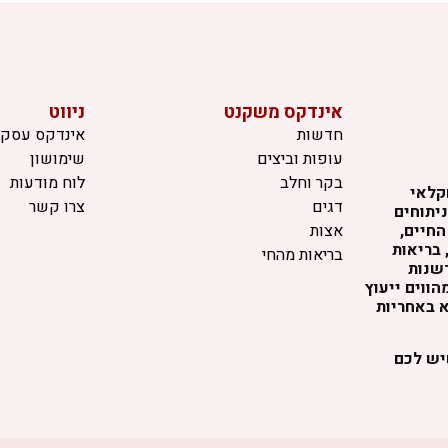
אינדקס משקנט
ניווט
חדשות
אינדקס עסקי
עופות וביצים
שימושון
בקר וחלב
לוח מודעות
קלאי
דגים
צרו קשר
יתוחים
החיים,
אצות
 בריאות
בריאות מהחי
דשנות
ווים ייעוץ
א באחריות
שיש לכם