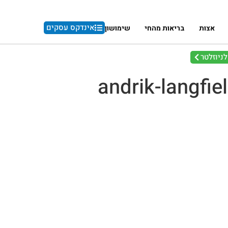
אינדקס עסקים
אצות
בריאות מהחי
שימושון
ניוזלטר
andrik-langfi